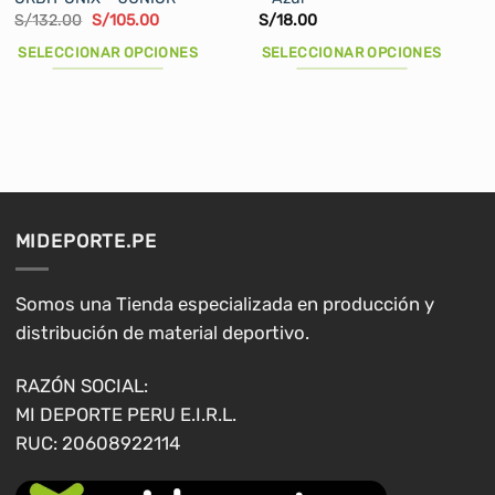
El
El
S/
132.00
S/
105.00
S/
18.00
precio
precio
original
actual
SELECCIONAR OPCIONES
SELECCIONAR OPCIONES
era:
es:
S/132.00.
S/105.00.
Este
Este
producto
producto
tiene
tiene
múltiples
múltiples
variantes.
variantes.
Las
Las
opciones
opciones
MIDEPORTE.PE
se
se
pueden
pueden
elegir
elegir
Somos una Tienda especializada en producción y
en
en
distribución de material deportivo.
la
la
página
página
RAZÓN SOCIAL:
de
de
MI DEPORTE PERU E.I.R.L.
producto
producto
RUC: 20608922114