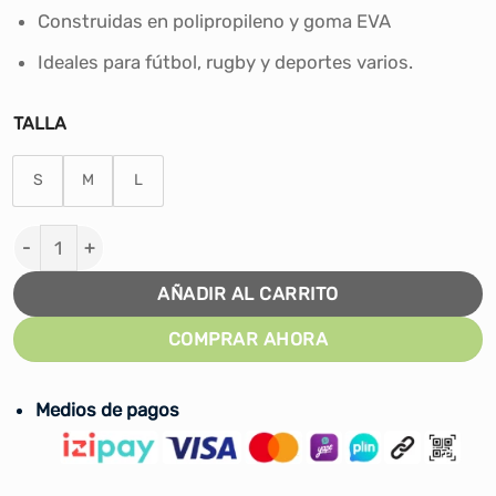
S/17.00
Construidas en polipropileno y goma EVA
hasta
S/19.00
Ideales para fútbol, rugby y deportes varios.
TALLA
S
M
L
Canilleras para Fútbol Winner - Negro cantidad
AÑADIR AL CARRITO
COMPRAR AHORA
Medios de pagos