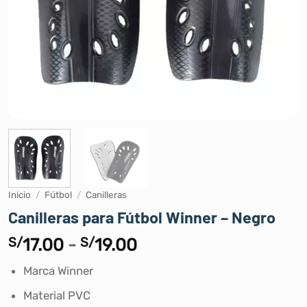
Inicio
/
Fútbol
/
Canilleras
Canilleras para Fútbol Winner – Negro
Rango
S/
17.00
-
S/
19.00
de
Marca Winner
precios:
desde
Material PVC