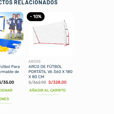
CTOS RELACIONADOS
- 10%
ARCOS
Fútbol Para
ARCO DE FÚTBOL
armable de
PORTÁTIL V6 360 X 180
X 80 CM
Rango
El
El
S/
35.00
S/
362.90
S/
328.00
de
precio
precio
precios:
original
actual
CIONAR
AÑADIR AL CARRITO
desde
era:
es:
S/29.00
S/362.90.
S/328.00.
ONES
hasta
S/35.00