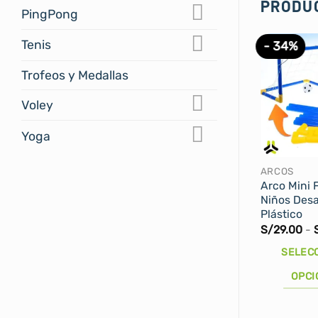
PRODU
PingPong
Tenis
- 34%
Trofeos y Medallas
Voley
Yoga
ARCOS
Arco Mini 
Niños Des
Plástico
S/
29.00
-
SELEC
OPCI
Este
producto