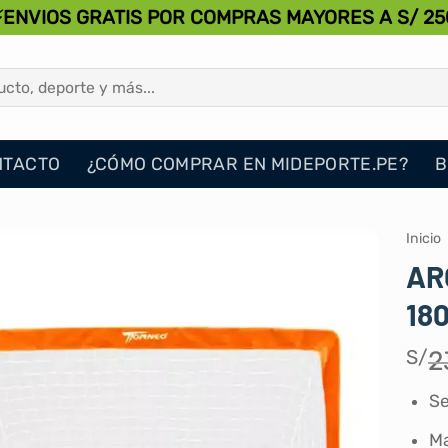
⚡ENVIOS GRATIS POR COMPRAS MAYORES A S/ 25
NTACTO
¿CÓMO COMPRAR EN MIDEPORTE.PE?
B
Inicio
AR
18
S/
2
Se
Ma