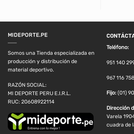
tiene
múltiples
variantes.
Las
CONTÁCT
MIDEPORTE.PE
opciones
se
Teléfono:
pueden
Somos una Tienda especializada en
elegir
producción y distribución de
951 140 29
en
material deportivo.
la
967 116 758
página
RAZÓN SOCIAL:
de
Fijo:
(01) 9
MI DEPORTE PERU E.I.R.L.
producto
RUC: 20608922114
Dirección d
Varela 190
cuadra de l