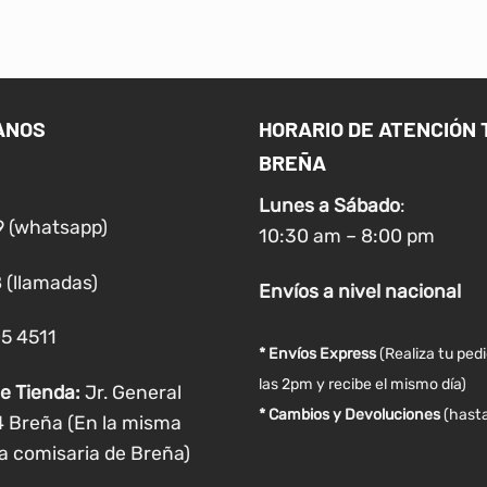
ANOS
HORARIO DE ATENCIÓN 
BREÑA
Lunes a
Sábado
:
9 (whatsapp)
10:30 am – 8:00 pm
 (llamadas)
Envíos
a nivel
nacional
05 4511
* Envíos Express
(Realiza tu ped
las 2pm y recibe el mismo día)
e Tienda:
Jr. General
* Cambios y Devoluciones
(hasta
4 Breña (En la misma
a comisaria de Breña)