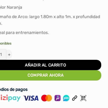
S/230.00.
S/189.90.
lor Naranja
maño de Arco: largo 1.80m x alto 1m. x profundidad
.
eal para entrenamientos.
ponibles
 DE FÚTBOL PLEGABLE V1 180 X 100CM cantidad
AÑADIR AL CARRITO
COMPRAR AHORA
dios de pagos