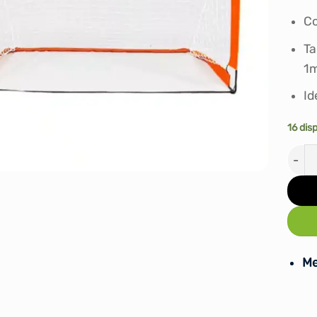
Co
Ta
1m
Id
16 dis
ARCO
Me