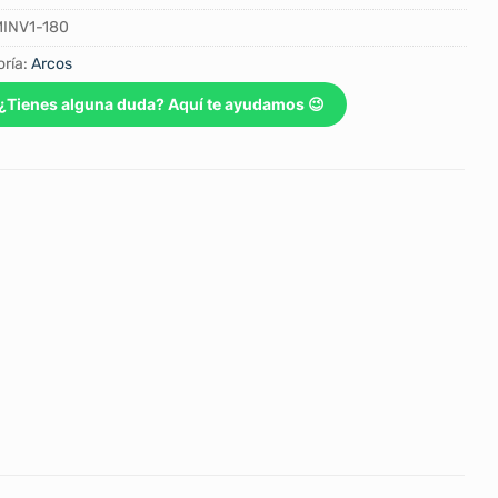
INV1-180
ría:
Arcos
¿Tienes alguna duda? Aquí te ayudamos 😉