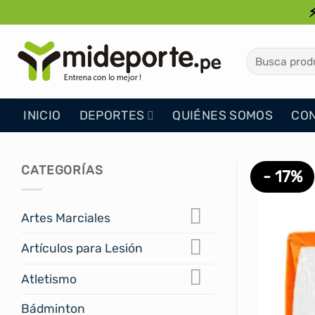
Saltar
al
contenido
Buscar
por:
INICIO
DEPORTES
QUIÉNES SOMOS
CO
CATEGORÍAS
- 17%
Artes Marciales
Artículos para Lesión
Atletismo
Bádminton