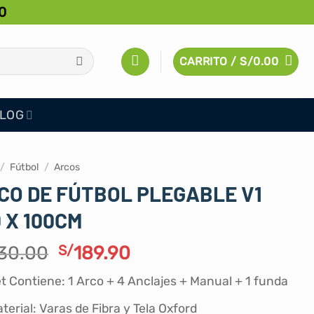
0
CARRITO /
S/
0.00
LOG
/
Fútbol
/
Arcos
CO DE FÚTBOL PLEGABLE V1
0 X 100CM
El
El
30.00
S/
189.90
precio
precio
t Contiene: 1 Arco + 4 Anclajes + Manual + 1 funda
original
actual
era:
es:
terial: Varas de Fibra y Tela Oxford