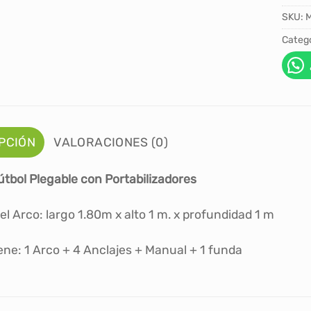
SKU:
M
Catego
PCIÓN
VALORACIONES (0)
útbol Plegable con Portabilizadores
l Arco: largo 1.80m x alto 1 m. x profundidad 1 m
ene: 1 Arco + 4 Anclajes + Manual + 1 funda