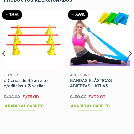
- 18%
- 36%
FITNESS
ACCESORIOS
6 Conos de 35cm alto
BANDAS ELÁSTICAS
c/orificios + 3 varillas
ABIERTAS – KIT X3
El
El
El
El
S/
92.00
S/
75.00
S/
50.00
S/
32.00
precio
precio
precio
precio
original
actual
original
actual
AÑADIR AL CARRITO
AÑADIR AL CARRITO
era:
es:
era:
es:
S/92.00.
S/75.00.
S/50.00.
S/32.00.