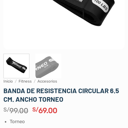
Inicio
/
Fitness
/
Accesorios
BANDA DE RESISTENCIA CIRCULAR 6.5
CM. ANCHO TORNEO
El
El
S/
99.00
S/
69.00
precio
precio
Torneo
original
actual