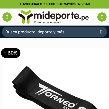
Saltar
⚡ENVIOS GRATIS POR COMPRAS MAYORES A S/ 250
al
contenido
Buscar
por:
- 30%