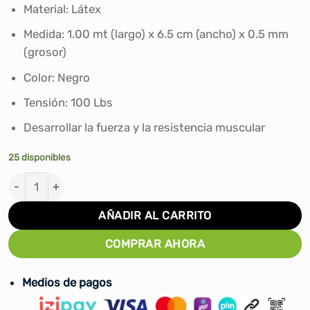
era:
es:
Material: Látex
S/99.00.
S/69.00.
Medida: 1.00 mt (largo) x 6.5 cm (ancho) x 0.5 mm
(grosor)
Color: Negro
Tensión: 100 Lbs
Desarrollar la fuerza y la resistencia muscular
25 disponibles
BANDA DE RESISTENCIA CIRCULAR 6.5 CM. ANCHO TOR
AÑADIR AL CARRITO
COMPRAR AHORA
Medios de pagos