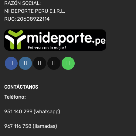
RAZÓN SOCIAL:
de
MI DEPORTE PERU E.I.R.L.
producto
RUC: 20608922114
CONTÁCTANOS
Teléfono:
951 140 299 (whatsapp)
967 116 758 (llamadas)