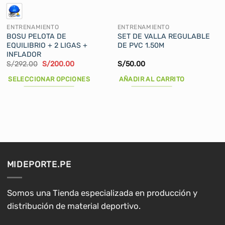
ENTRENAMIENTO
ENTRENAMIENTO
BOSU PELOTA DE
SET DE VALLA REGULABLE
EQUILIBRIO + 2 LIGAS +
DE PVC 1.50M
INFLADOR
El
El
S/
292.00
S/
200.00
S/
50.00
precio
precio
original
actual
SELECCIONAR OPCIONES
AÑADIR AL CARRITO
era:
es:
S/292.00.
S/200.00.
Este
producto
tiene
múltiples
variantes.
Las
opciones
MIDEPORTE.PE
se
pueden
elegir
Somos una Tienda especializada en producción y
en
distribución de material deportivo.
la
página