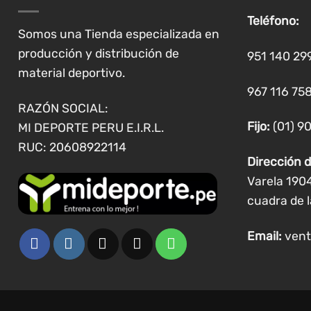
se
Teléfono:
pueden
Somos una Tienda especializada en
elegir
producción y distribución de
951 140 29
en
material deportivo.
la
967 116 758
página
RAZÓN SOCIAL:
de
Fijo:
(01) 9
MI DEPORTE PERU E.I.R.L.
producto
RUC: 20608922114
Dirección d
Varela 190
cuadra de l
Email:
vent