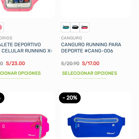
ORIOS
CANGURO
LETE DEPORTIVO
CANGURO RUNNING PARA
 CELULAR RUNNING X-
DEPORTE #CANG-006
El
El
El
El
90
S/
23.00
S/
20.90
S/
17.00
precio
precio
precio
precio
original
actual
original
actual
CIONAR OPCIONES
SELECCIONAR OPCIONES
era:
es:
era:
es:
S/26.90.
S/23.00.
S/20.90.
S/17.00.
Este
cto
producto
%
- 20%
tiene
les
múltiples
tes.
variantes.
Las
nes
opciones
se