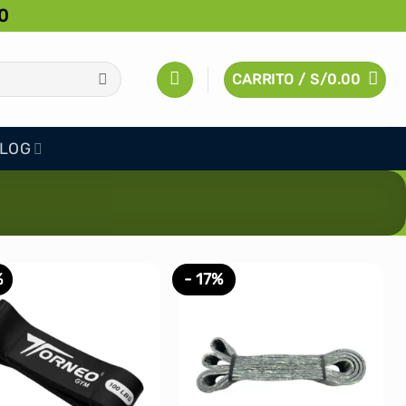
0
CARRITO /
S/
0.00
LOG
%
- 17%