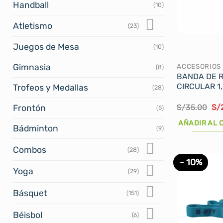
Handball
(10)
Atletismo
(23)
Juegos de Mesa
(10)
Gimnasia
ACCESORIOS
(8)
BANDA DE R
CIRCULAR 1
Trofeos y Medallas
(28)
El
S/
35.00
S/
Frontón
(5)
pre
ori
AÑADIR AL 
Bádminton
era
(9)
S/
Combos
(28)
- 10%
Yoga
(29)
Básquet
(151)
Béisbol
(6)