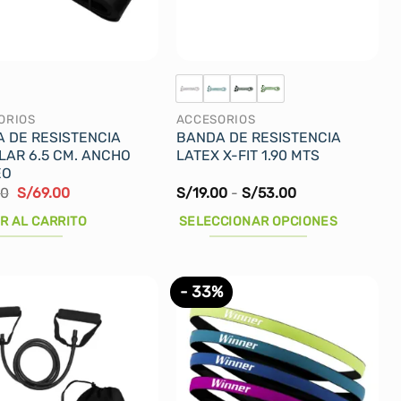
ORIOS
ACCESORIOS
 DE RESISTENCIA
BANDA DE RESISTENCIA
LAR 6.5 CM. ANCHO
LATEX X-FIT 1.90 MTS
EO
El
El
Rango
00
S/
69.00
S/
19.00
-
S/
53.00
precio
precio
de
original
actual
precios:
R AL CARRITO
SELECCIONAR OPCIONES
era:
es:
desde
S/99.00.
S/69.00.
S/19.00
Este
hasta
producto
S/53.00
- 33%
tiene
múltiples
variantes.
Las
opciones