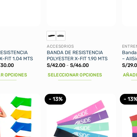
ACCESORIOS
ENTRE
ESISTENCIA
BANDA DE RESISTENCIA
Banda 
-FIT 1.04 MTS
POLYESTER X-FIT 1.90 MTS
– AllS
Rango
Rango
/
30.00
S/
42.00
-
S/
46.00
S/
29.
de
de
precios:
precios:
R OPCIONES
SELECCIONAR OPCIONES
AÑADI
desde
desde
S/25.00
S/42.00
Este
hasta
hasta
producto
S/30.00
S/46.00
- 13%
- 13
tiene
múltiples
variantes.
Las
opciones