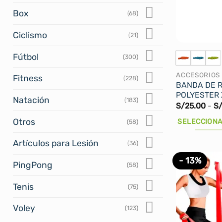
Box
(68)
Ciclismo
(21)
Fútbol
(300)
ACCESORIOS
Fitness
(228)
BANDA DE R
POLYESTER X
Natación
(183)
S/
25.00
-
S
Otros
SELECCIONA
(58)
Este
Artículos para Lesión
(36)
producto
- 13%
tiene
PingPong
(58)
múltiples
variantes.
Tenis
(75)
Las
Voley
(123)
opciones