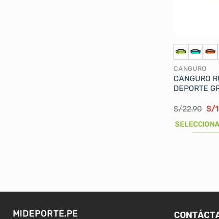
CANGURO
CANGURO R
DEPORTE G
El
S/
22.90
S/
pre
ori
SELECCIONA
era
S/2
Este
producto
tiene
múltiples
variantes.
Las
opciones
CONTÁCT
MIDEPORTE.PE