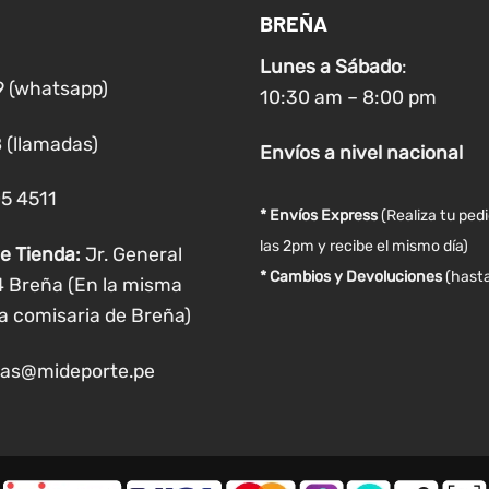
se
se
BREÑA
pueden
puede
Lunes a
Sábado
:
elegir
elegir
9 (whatsapp)
en
en
10:30 am – 8:00 pm
la
la
 (llamadas)
página
página
Envíos
a nivel
nacional
de
de
05 4511
producto
produ
* Envíos Express
(Realiza tu ped
las 2pm y recibe el mismo día)
e Tienda:
Jr. General
* Cambios y Devoluciones
(hasta
4 Breña (En la misma
a comisaria de Breña)
as@mideporte.pe