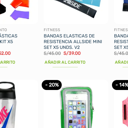
se
pueden
elegir
en
la
NTO
FITNESS
FITNE
ÁSTICAS
BANDAS ELASTICAS DE
BANDA
página
KIT X5
RESISTENCIA ALLSIDE MINI
RESIS
de
SET X5 UNDS. V2
SET X
producto
El
El
El
52.00
S/
45.00
S/
39.00
S/
45.
cio
precio
precio
precio
ginal
actual
original
actual
CARRITO
AÑADIR AL CARRITO
AÑADI
:
es:
era:
es:
60.00.
S/52.00.
S/45.00.
S/39.00.
- 20%
- 14