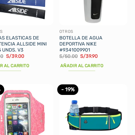
se
pueden
elegir
en
la
SS
OTROS
S ELASTICAS DE
BOTELLA DE AGUA
página
TENCIA ALLSIDE MINI
DEPORTIVA NIKE
de
5 UNDS. V3
#9341009901
producto
El
El
El
El
00
S/
39.00
S/
50.00
S/
39.90
precio
precio
precio
precio
original
actual
original
actual
R AL CARRITO
AÑADIR AL CARRITO
era:
es:
era:
es:
S/45.00.
S/39.00.
S/50.00.
S/39.90.
%
- 19%