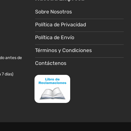
se
n
pueden
Sobre Nosotros
elegir
Política de Privacidad
en
la
Política de Envío
página
de
Términos y Condiciones
cto
producto
ido antes de
Contáctenos
 7 días)