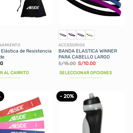
se
pueden
elegir
en
la
página
NAMIENTO
ACCESORIOS
de
Elástica de Resistencia
BANDA ELASTICA WINNER
producto
ide
PARA CABELLO LARGO
El
El
00
S/
15.00
S/
10.00
precio
precio
original
actual
R AL CARRITO
SELECCIONAR OPCIONES
era:
es:
S/15.00.
S/10.00.
Este
producto
%
- 20%
tiene
múltiples
variantes.
Las
opciones