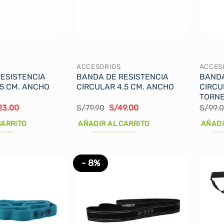
ACCESORIOS
ACCES
ESISTENCIA
BANDA DE RESISTENCIA
BANDA
,5 CM. ANCHO
CIRCULAR 4.5 CM. ANCHO
CIRCU
TORN
El
El
El
23.00
S/
79.90
S/
49.00
S/
99.
cio
precio
precio
precio
ginal
actual
original
actual
CARRITO
AÑADIR AL CARRITO
AÑADI
:
es:
era:
es:
35.00.
S/23.00.
S/79.90.
S/49.00.
- 8%