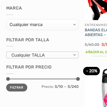
se
pueden
MARCA
elegir
en
la
ENTRENAMIE
BANDAS EL
página
ABIERTAS – 
de
FILTRAR POR TALLA
producto
El
S/
60.00
S/
pre
ori
AÑADIR AL 
Cualquier TALLA
era
S/
FILTRAR POR PRECIO
- 20%
Precio
Precio
Precio:
S/10
—
S/240
FILTRAR
mínimo
máximo