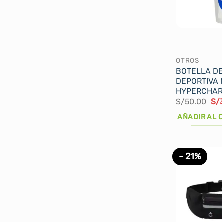
OTROS
BOTELLA D
DEPORTIVA 
HYPERCHA
El
S/
50.00
S/
pre
ori
AÑADIR AL 
era
S/
- 21%