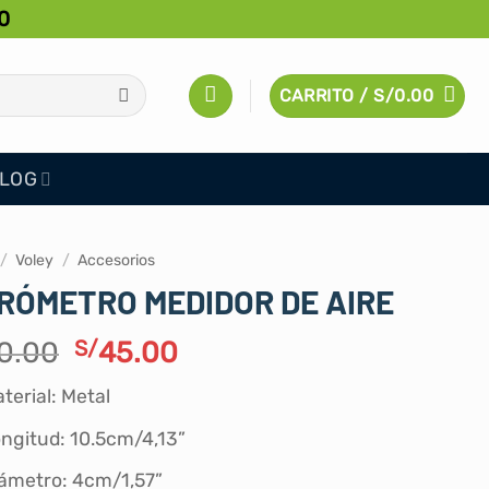
0
CARRITO /
S/
0.00
LOG
/
Voley
/
Accesorios
RÓMETRO MEDIDOR DE AIRE
El
El
0.00
S/
45.00
precio
precio
terial: Metal
original
actual
era:
es:
ngitud: 10.5cm/4,13”
S/50.00.
S/45.00.
ámetro: 4cm/1,57”