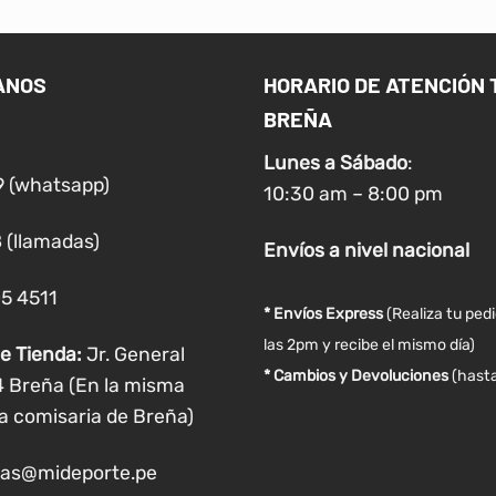
múltiples
variantes.
Las
ANOS
HORARIO DE ATENCIÓN 
opciones
BREÑA
se
pueden
Lunes a
Sábado
:
elegir
9 (whatsapp)
10:30 am – 8:00 pm
en
la
 (llamadas)
Envíos
a nivel
nacional
página
de
05 4511
producto
* Envíos Express
(Realiza tu ped
las 2pm y recibe el mismo día)
e Tienda:
Jr. General
* Cambios y Devoluciones
(hasta
4 Breña (En la misma
a comisaria de Breña)
as@mideporte.pe