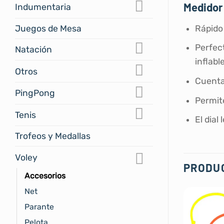
Medidor
Indumentaria
Juegos de Mesa
Rápido 
Perfect
Natación
inflabl
Otros
Cuenta 
PingPong
Permite
Tenis
El dial
Trofeos y Medallas
Voley
PRODU
Accesorios
Net
Parante
Pelota