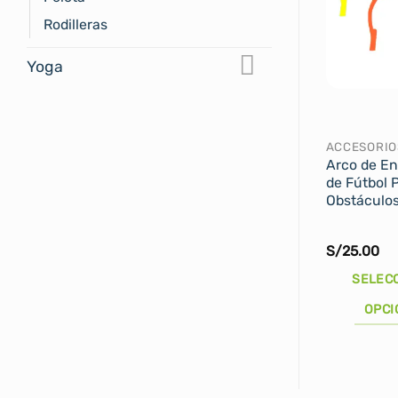
Rodilleras
Yoga
ACCESORIO
Arco de E
de Fútbol 
Obstáculo
S/
25.00
SELEC
OPCI
Este
producto
tiene