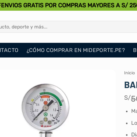
⚡ENVIOS GRATIS POR COMPRAS MAYORES A S/ 25
NTACTO
¿CÓMO COMPRAR EN MIDEPORTE.PE?
B
Inicio
BA
S/
5
Ma
Lo
Di