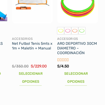
ACCESORIOS
ACCESORIOS
AS
Net Futbol Tenis 5mts x
ARO DEPORTIVO 30CM
1m + Maletín + Manual
DIAMETRO –
COORDINACIÓN
Valorado
l
El
El
S/
350.00
S/
229.00
S/
4.50
recio
precio
precio
con
5
de 5
ctual
original
actual
O
SELECCIONAR
SELECCIONAR
s:
era:
es:
/32.00.
S/350.00.
S/229.00.
OPCIONES
OPCIONES
Este
Este
producto
producto
tiene
tiene