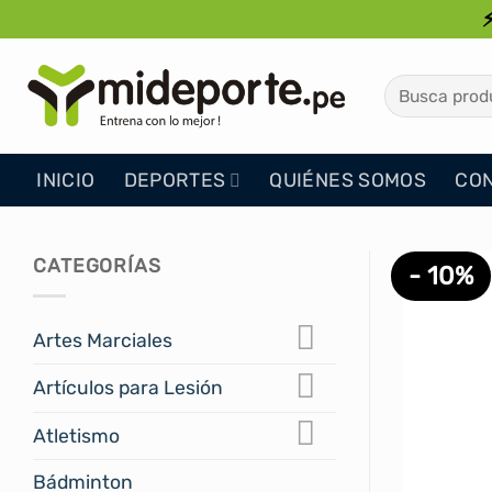
Saltar
al
contenido
Buscar
por:
INICIO
DEPORTES
QUIÉNES SOMOS
CO
CATEGORÍAS
- 10%
Artes Marciales
Artículos para Lesión
Atletismo
Bádminton