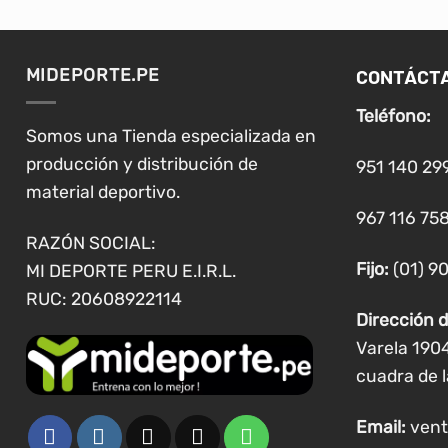
múltiples
variantes.
Las
CONTÁCT
MIDEPORTE.PE
opciones
se
Teléfono:
pueden
Somos una Tienda especializada en
elegir
producción y distribución de
951 140 29
en
material deportivo.
la
967 116 758
página
RAZÓN SOCIAL:
de
Fijo:
(01) 9
MI DEPORTE PERU E.I.R.L.
producto
RUC: 20608922114
Dirección d
Varela 190
cuadra de l
Email:
vent