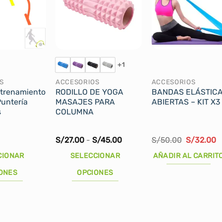
+1
S
ACCESORIOS
ACCESORIOS
ntrenamiento
RODILLO DE YOGA
BANDAS ELÁSTIC
Puntería
MASAJES PARA
ABIERTAS – KIT X3
s
COLUMNA
Rango
El
E
S/
27.00
-
S/
45.00
S/
50.00
S/
32.00
de
precio
p
precios:
original
a
CIONAR
SELECCIONAR
AÑADIR AL CARRIT
desde
era:
e
S/27.00
S/50.00.
S
ONES
OPCIONES
hasta
S/45.00
Este
producto
tiene