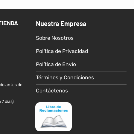
múltiples
múltiples
variantes.
variantes.
Las
Las
TIENDA
Nuestra Empresa
opciones
opciones
se
se
Sobre Nosotros
pueden
pueden
elegir
elegir
Política de Privacidad
en
en
la
la
Política de Envío
página
página
de
de
Términos y Condiciones
producto
producto
ido antes de
Contáctenos
 7 días)