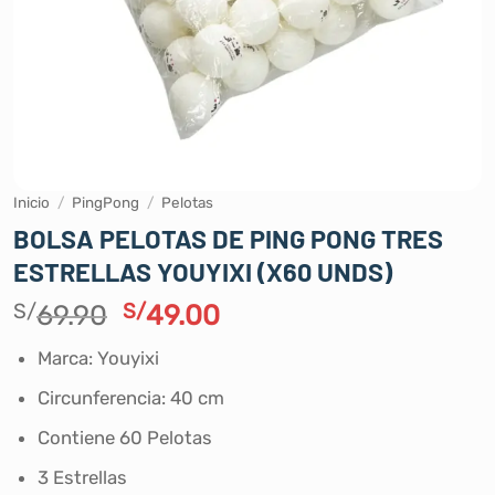
Inicio
/
PingPong
/
Pelotas
BOLSA PELOTAS DE PING PONG TRES
ESTRELLAS YOUYIXI (X60 UNDS)
El
El
S/
69.90
S/
49.00
precio
precio
Marca: Youyixi
original
actual
era:
es:
Circunferencia: 40 cm
S/69.90.
S/49.00.
Contiene 60 Pelotas
3 Estrellas