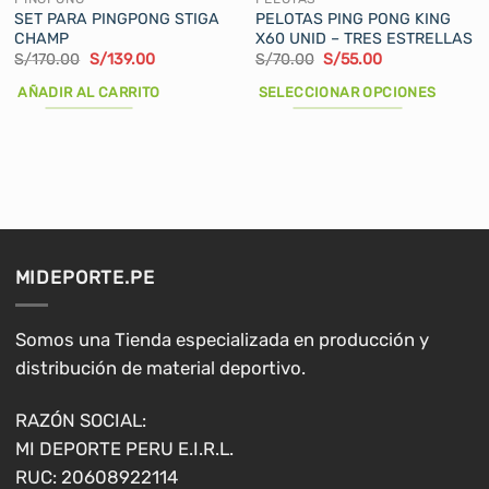
SET PARA PINGPONG STIGA
PELOTAS PING PONG KING
CHAMP
X60 UNID – TRES ESTRELLAS
El
El
El
El
S/
170.00
S/
139.00
S/
70.00
S/
55.00
precio
precio
precio
precio
original
actual
original
actual
AÑADIR AL CARRITO
SELECCIONAR OPCIONES
era:
es:
era:
es:
S/170.00.
S/139.00.
S/70.00.
S/55.00.
Este
producto
tiene
múltiples
variantes.
Las
opciones
MIDEPORTE.PE
se
pueden
elegir
Somos una Tienda especializada en producción y
en
distribución de material deportivo.
la
página
RAZÓN SOCIAL:
de
MI DEPORTE PERU E.I.R.L.
producto
RUC: 20608922114