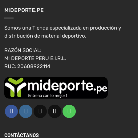
opciones
MIDEPORTE.PE
se
pueden
elegir
Somos una Tienda especializada en producción y
en
distribución de material deportivo.
la
página
RAZÓN SOCIAL:
de
MI DEPORTE PERU E.I.R.L.
producto
RUC: 20608922114
CONTÁCTANOS