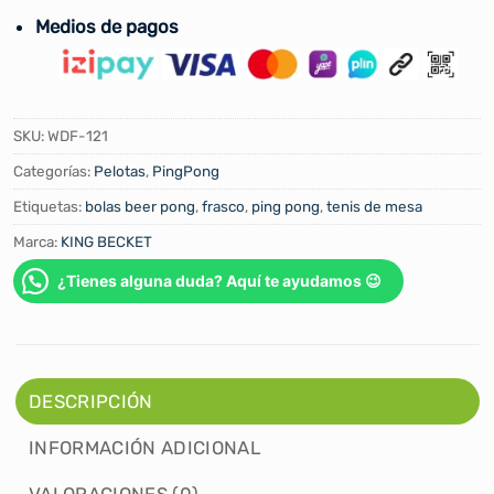
Medios de pagos
SKU:
WDF-121
Categorías:
Pelotas
,
PingPong
Etiquetas:
bolas beer pong
,
frasco
,
ping pong
,
tenis de mesa
Marca:
KING BECKET
¿Tienes alguna duda? Aquí te ayudamos 😉
DESCRIPCIÓN
INFORMACIÓN ADICIONAL