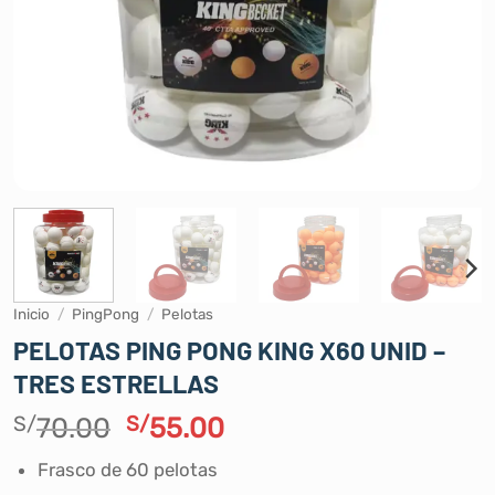
Inicio
/
PingPong
/
Pelotas
PELOTAS PING PONG KING X60 UNID –
TRES ESTRELLAS
El
El
S/
70.00
S/
55.00
precio
precio
Frasco de 60 pelotas
original
actual