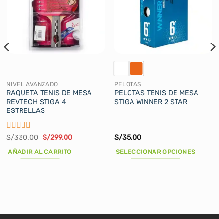
NIVEL AVANZADO
PELOTAS
RAQUETA TENIS DE MESA
PELOTAS TENIS DE MESA
REVTECH STIGA 4
STIGA WINNER 2 STAR
ESTRELLAS
Valorado
El
El
S/
330.00
S/
299.00
S/
35.00
precio
precio
con
3
original
actual
de 5
AÑADIR AL CARRITO
SELECCIONAR OPCIONES
era:
es:
S/330.00.
S/299.00.
Este
producto
tiene
múltiples
variantes.
Las