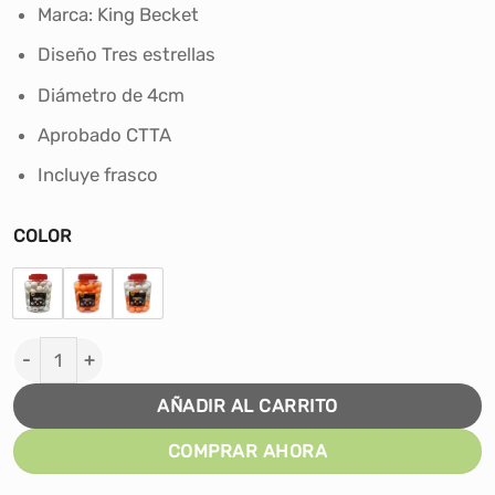
era:
es:
Marca: King Becket
S/70.00.
S/55.00.
Diseño Tres estrellas
Diámetro de 4cm
Aprobado CTTA
Incluye frasco
COLOR
PELOTAS PING PONG KING X60 UNID - TRES ESTRELLAS
AÑADIR AL CARRITO
COMPRAR AHORA