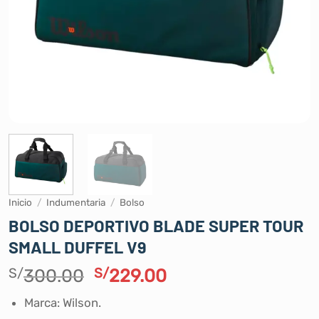
Inicio
/
Indumentaria
/
Bolso
BOLSO DEPORTIVO BLADE SUPER TOUR
SMALL DUFFEL V9
El
El
S/
300.00
S/
229.00
precio
precio
Marca: Wilson.
original
actual