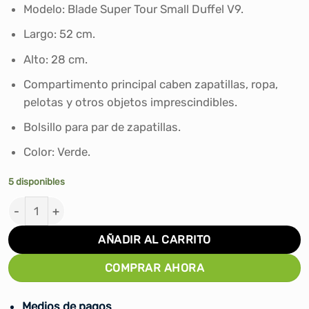
era:
es:
Modelo: Blade Super Tour Small Duffel V9.
S/300.00.
S/229.00.
Largo: 52 cm.
Alto: 28 cm.
Compartimento principal caben zapatillas, ropa,
pelotas y otros objetos imprescindibles.
Bolsillo para par de zapatillas.
Color: Verde.
5 disponibles
BOLSO DEPORTIVO BLADE SUPER TOUR SMALL DUFFEL 
AÑADIR AL CARRITO
COMPRAR AHORA
Medios de pagos