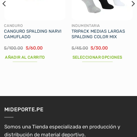
CANGURO
INDUMENTARIA
CANGURO SPALDING NARVI
TRIPACK MEDIAS LARGAS
CAMUFLADO
SPALDING COLOR MIX
El
El
El
El
S/
100.00
S/
60.00
S/
45.00
S/
30.00
precio
precio
precio
precio
original
actual
original
actual
AÑADIR AL CARRITO
SELECCIONAR OPCIONES
era:
es:
era:
es:
S/100.00.
S/60.00.
S/45.00.
S/30.00.
Este
producto
tiene
múltiples
variantes.
Las
opciones
MIDEPORTE.PE
se
pueden
elegir
Somos una Tienda especializada en producción y
en
distribución de material deportivo.