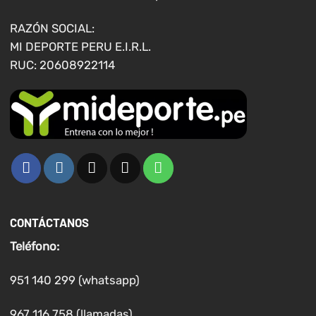
la
página
RAZÓN SOCIAL:
de
MI DEPORTE PERU E.I.R.L.
producto
RUC: 20608922114
CONTÁCTANOS
Teléfono:
951 140 299 (whatsapp)
967 116 758 (llamadas)