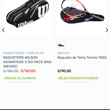
RAQUETEROS Y MOCHILAS
ADULTO
RAQUETERO WILSON
Raqueta de Tenis Torneo 1002
ADVANTAGE II SIX PACK BAG
(NEGRO)
El
El
S/
180.00
S/
169.00
S/
90.00
precio
precio
original
actual
AÑADIR AL CARRITO
SELECCIONAR OPCIONES
era:
es:
S/180.00.
S/169.00.
Este
producto
tiene
múltiples
variantes.