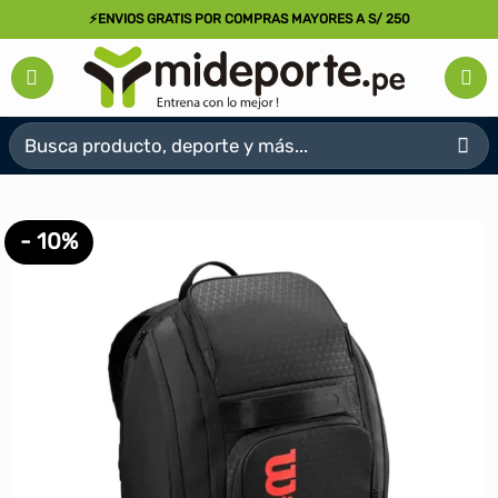
Saltar
⚡ENVIOS GRATIS POR COMPRAS MAYORES A S/ 250
al
contenido
Buscar
por:
- 10%