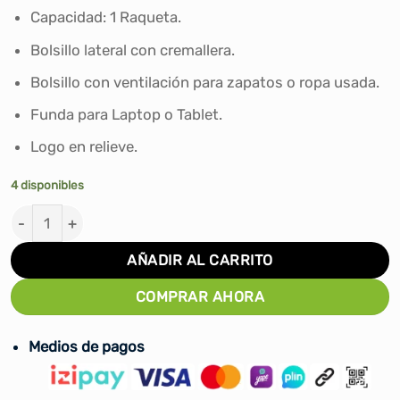
S/489.00.
S/439.90.
Capacidad: 1 Raqueta.
Bolsillo lateral con cremallera.
Bolsillo con ventilación para zapatos o ropa usada.
Funda para Laptop o Tablet.
Logo en relieve.
4 disponibles
MOCHILA DE TENIS WILSON CLASH V3 cantidad
AÑADIR AL CARRITO
COMPRAR AHORA
Medios de pagos