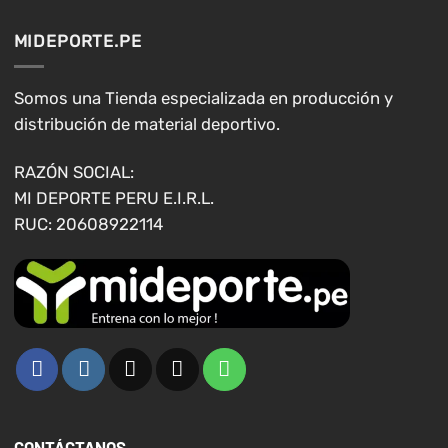
Las
opciones
MIDEPORTE.PE
se
pueden
elegir
Somos una Tienda especializada en producción y
en
distribución de material deportivo.
la
página
RAZÓN SOCIAL:
de
MI DEPORTE PERU E.I.R.L.
producto
RUC: 20608922114
CONTÁCTANOS