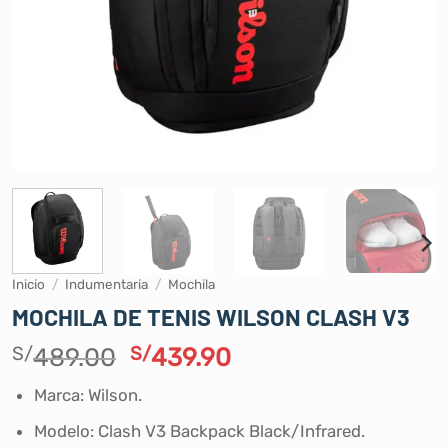
Inicio
/
Indumentaria
/
Mochila
MOCHILA DE TENIS WILSON CLASH V3
El
El
S/
489.00
S/
439.90
precio
precio
Marca: Wilson.
original
actual
era:
es:
Modelo: Clash V3 Backpack Black/Infrared.