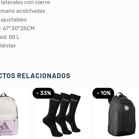
s laterales con cierre
e mano acolchadas
 ajustables
s: 67*30*25CM
ad: 50 L
liéster
CTOS RELACIONADOS
- 33%
- 10%