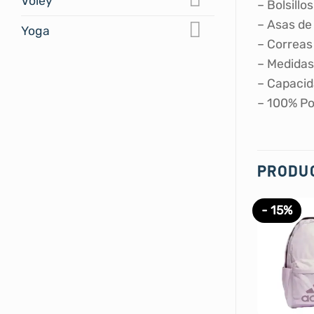
Voley
– Bolsillo
– Asas d
Yoga
– Correas
– Medida
– Capacid
– 100% Po
PRODU
- 15%