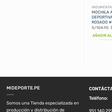
INDUMENTA
MOCHILA 
DEPORTIV
ROSADO #
S/
104.90
AÑADIR AL
CONTÁCT
MIDEPORTE.PE
Teléfono:
Somos una Tienda especializada en
producción y distribución de
951 140 29