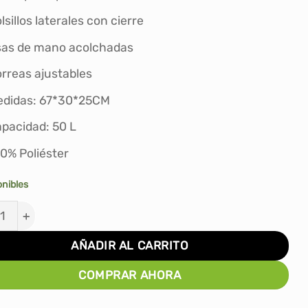
S/176.00.
S/115.00.
lsillos laterales con cierre
as de mano acolchadas
rreas ajustables
didas: 67*30*25CM
pacidad: 50 L
0% Poliéster
onibles
O DEPORTIVO SPALDING GRANDE LOGO AZUL cantida
AÑADIR AL CARRITO
COMPRAR AHORA