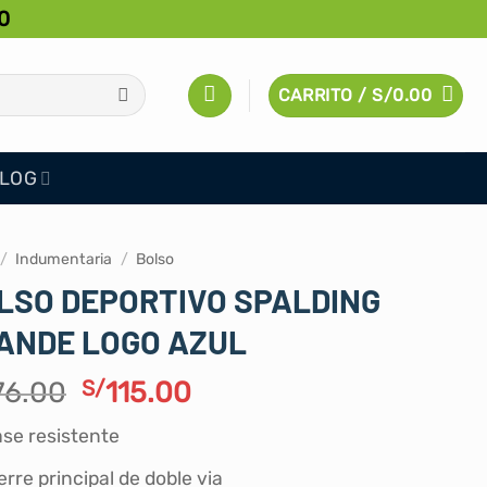
0
CARRITO /
S/
0.00
LOG
/
Indumentaria
/
Bolso
LSO DEPORTIVO SPALDING
ANDE LOGO AZUL
El
El
76.00
S/
115.00
precio
precio
se resistente
original
actual
era:
es:
erre principal de doble via