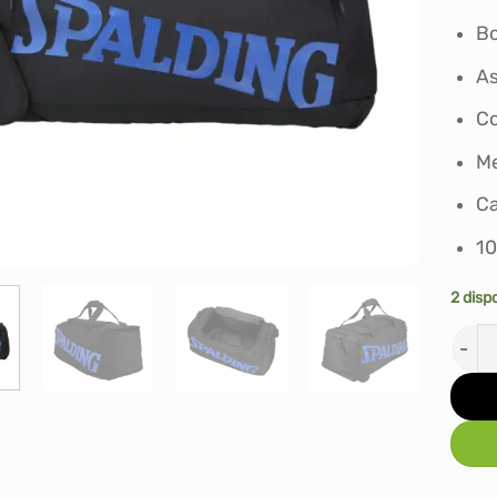
Bo
As
Co
Me
Ca
10
2 disp
BOLS