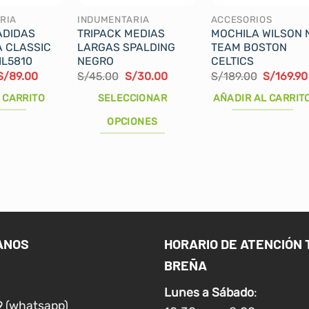
RIA
INDUMENTARIA
ACCESORIOS
ADIDAS
TRIPACK MEDIAS
MOCHILA WILSON 
A CLASSIC
LARGAS SPALDING
TEAM BOSTON
IL5810
NEGRO
CELTICS
El
El
El
El
El
S/
89.00
S/
45.00
S/
30.00
S/
189.00
S/
169.90
precio
precio
precio
precio
precio
original
actual
original
actual
original
 CARRITO
SELECCIONAR
AÑADIR AL CARRIT
era:
es:
era:
es:
era:
S/104.90.
S/89.00.
S/45.00.
S/30.00.
S/189.00
OPCIONES
Este
producto
tiene
múltiples
variantes.
Las
ANOS
HORARIO DE ATENCIÓN 
opciones
BREÑA
se
pueden
Lunes a
Sábado
:
elegir
9 (whatsapp)