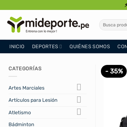
Saltar
al
contenido
Buscar
por:
INICIO
DEPORTES
QUIÉNES SOMOS
CO
CATEGORÍAS
- 35%
Artes Marciales
Artículos para Lesión
Atletismo
Bádminton