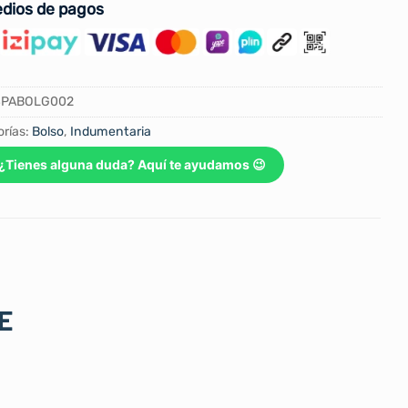
dios de pagos
SPABOLG002
rías:
Bolso
,
Indumentaria
¿Tienes alguna duda? Aquí te ayudamos 😉
E