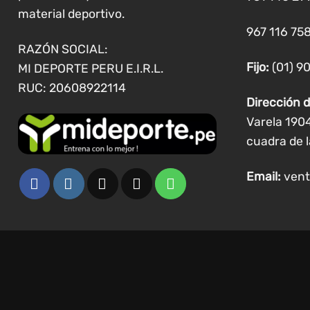
material deportivo.
967 116 758
RAZÓN SOCIAL:
Fijo:
(01) 9
MI DEPORTE PERU E.I.R.L.
RUC: 20608922114
Dirección d
Varela 190
cuadra de l
Email:
vent