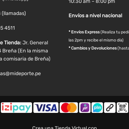
10:30 am – 8:00 pm
en
la
 (llamadas)
Envíos
a nivel
nacional
página
de
05 4511
producto
* Envíos Express
(Realiza tu ped
las 2pm y recibe el mismo día)
e Tienda:
Jr. General
* Cambios y Devoluciones
(hasta
4 Breña (En la misma
a comisaria de Breña)
as@mideporte.pe
Crea una Tienda Virtual con