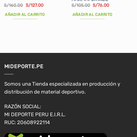
El
El
El
El
S/
160.00
S/
127.00
S/
105.00
S/
76.00
precio
precio
precio
precio
original
actual
original
actual
AÑADIR AL CARRITO
AÑADIR AL CARRITO
era:
es:
era:
es:
S/160.00.
S/127.00.
S/105.00.
S/76.00.
MIDEPORTE.PE
Somos una Tienda especializada en producción y
distribución de material deportivo.
RAZÓN SOCIAL:
MI DEPORTE PERU E.I.R.L.
RUC: 20608922114