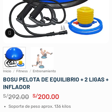
Inicio
/
Fitness
/
Entrenamiento
BOSU PELOTA DE EQUILIBRIO + 2 LIGAS +
INFLADOR
El
El
S/
292.00
S/
200.00
precio
precio
Soporte de peso aprox. 136 kilos
original
actual