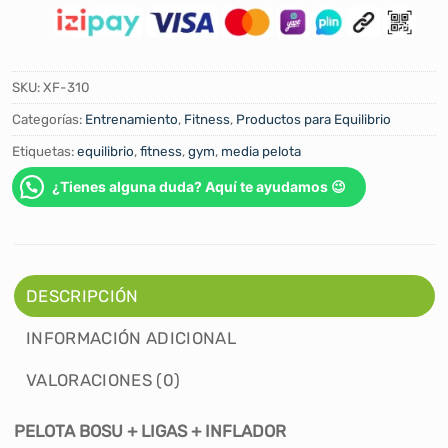
SKU:
XF-310
Categorías:
Entrenamiento
,
Fitness
,
Productos para Equilibrio
Etiquetas:
equilibrio
,
fitness
,
gym
,
media pelota
¿Tienes alguna duda? Aquí te ayudamos 😉
DESCRIPCIÓN
INFORMACIÓN ADICIONAL
VALORACIONES (0)
PELOTA BOSU + LIGAS + INFLADOR