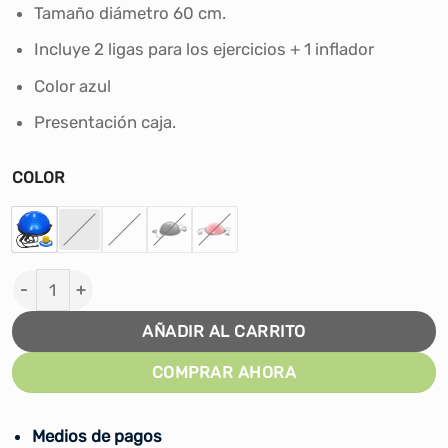
era:
es:
Tamaño diámetro 60 cm.
S/292.00.
S/200.00.
Incluye 2 ligas para los ejercicios + 1 inflador
Color azul
Presentación caja.
COLOR
BOSU PELOTA DE EQUILIBRIO + 2 LIGAS + INFLADOR can
AÑADIR AL CARRITO
COMPRAR AHORA
Medios de pagos