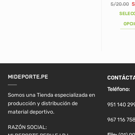
E
S/
20.00
S
p
o
SELEC
e
S
OPCI
Este
producto
tiene
múltiples
variantes.
Las
CONTÁCT
MIDEPORTE.PE
opciones
se
Teléfono:
pueden
Somos una Tienda especializada en
elegir
producción y distribución de
951 140 29
en
material deportivo.
la
967 116 758
página
RAZÓN SOCIAL:
de