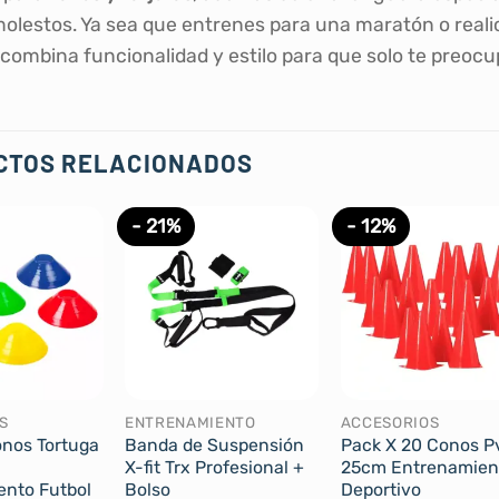
olestos. Ya sea que entrenes para una maratón o realice
 combina funcionalidad y estilo para que solo te preoc
CTOS RELACIONADOS
- 21%
- 12%
S
ENTRENAMIENTO
ACCESORIOS
nos Tortuga
Banda de Suspensión
Pack X 20 Conos P
X-fit Trx Profesional +
25cm Entrenamien
ento Futbol
Bolso
Deportivo