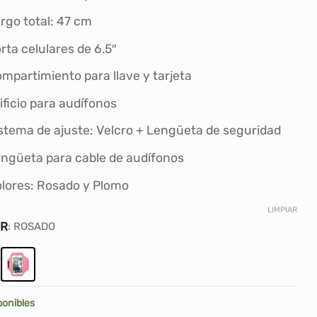
S/26.90.
S/23.00.
rgo total: 47 cm
rta celulares de 6.5″
mpartimiento para llave y tarjeta
ificio para audífonos
stema de ajuste: Velcro + Lengüeta de seguridad
ngüeta para cable de audífonos
lores: Rosado y Plomo
LIMPIAR
OR
:
ROSADO
ponibles