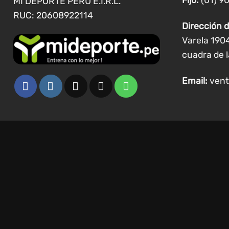
Fijo:
(01) 9
MI DEPORTE PERU E.I.R.L.
producto
RUC: 20608922114
Dirección d
Varela 190
cuadra de l
Email:
vent