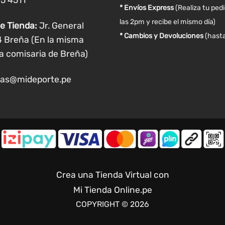
05 4511
producto
* Envíos Express
(Realiza tu ped
las 2pm y recibe el mismo día)
e Tienda:
Jr. General
* Cambios y Devoluciones
(hasta
4 Breña (En la misma
a comisaria de Breña)
as@mideporte.pe
Crea una Tienda Virtual con
Mi Tienda Online.pe
COPYRIGHT © 2026