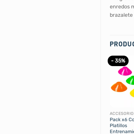
enredos m
brazalete
PRODU
- 35%
ACCESORIO
Pack x6 Co
Platillos
Entrenami