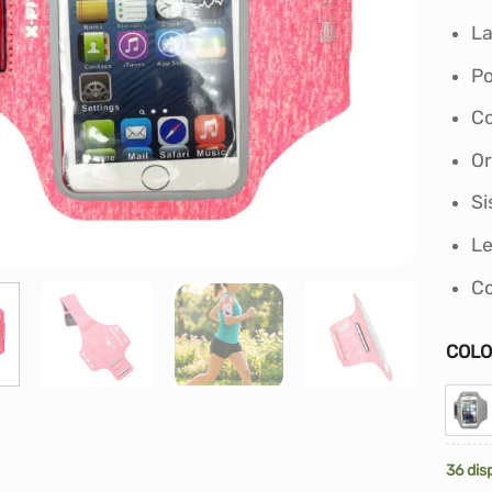
La
Po
Co
Or
Si
Le
Co
COL
36 dis