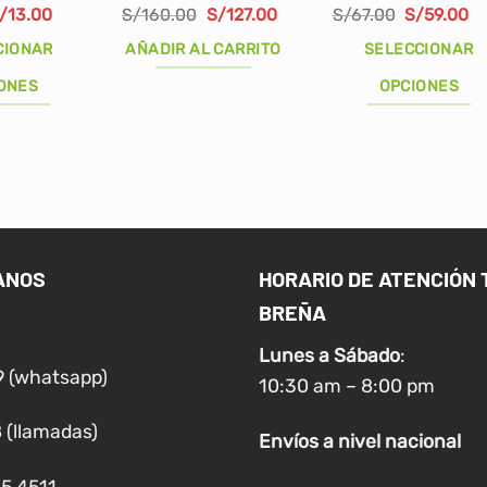
l
El
El
El
El
El
/
13.00
S/
160.00
S/
127.00
S/
67.00
S/
59.00
recio
precio
precio
precio
precio
pr
riginal
actual
original
actual
original
ac
CIONAR
AÑADIR AL CARRITO
SELECCIONAR
ra:
es:
era:
es:
era:
es
/20.00.
S/13.00.
S/160.00.
S/127.00.
S/67.00.
S/
ONES
OPCIONES
Este
producto
tiene
múltiples
variantes.
Las
ANOS
HORARIO DE ATENCIÓN 
opciones
BREÑA
se
pueden
Lunes a
Sábado
:
elegir
9 (whatsapp)
10:30 am – 8:00 pm
en
la
 (llamadas)
Envíos
a nivel
nacional
página
de