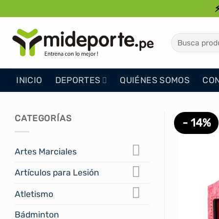
Saltar
al
contenido
Buscar
por:
INICIO
DEPORTES
QUIÉNES SOMOS
CO
CATEGORÍAS
- 14%
Artes Marciales
Artículos para Lesión
Atletismo
Bádminton