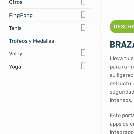
Otros
PingPong
DESCRI
Tenis
Trofeos y Medallas
BRAZA
Voley
Lleva tu 
Yoga
para runn
su ligere
estructur
seguridad
intensos.
Este
porta
apps de e
integrado