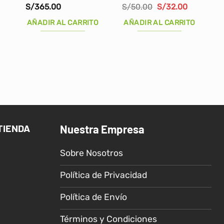
El
El
S/
365.00
S/
50.00
S/
32.00
ecio
precio
precio
tual
original
actual
AÑADIR AL CARRITO
AÑADIR AL CARRITO
:
era:
es:
59.00.
S/50.00.
S/32.00.
TIENDA
Nuestra Empresa
Sobre Nosotros
Política de Privacidad
Política de Envío
Términos y Condiciones