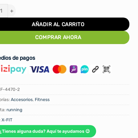
ALETE DEPORTIVO PORTA CELULAR RUNNING X-FIT c
AÑADIR AL CARRITO
COMPRAR AHORA
dios de pagos
F-4470-2
rías:
Accesorios
,
Fitness
ta:
running
:
X-FIT
¿Tienes alguna duda? Aquí te ayudamos 😉