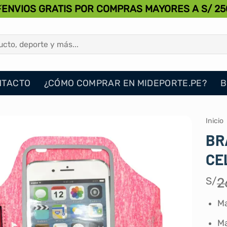
⚡ENVIOS GRATIS POR COMPRAS MAYORES A S/ 25
NTACTO
¿CÓMO COMPRAR EN MIDEPORTE.PE?
B
Inicio
BR
CE
S/
2
Ma
Ma