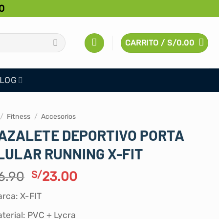
0
CARRITO /
S/
0.00
LOG
/
Fitness
/
Accesorios
AZALETE DEPORTIVO PORTA
LULAR RUNNING X-FIT
El
El
6.90
S/
23.00
precio
precio
rca: X-FIT
original
actual
era:
es:
terial: PVC + Lycra