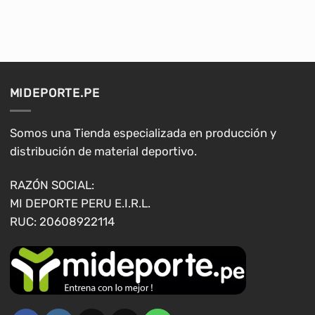
producto
tiene
múltiples
variantes.
Las
opciones
MIDEPORTE.PE
se
pueden
elegir
Somos una Tienda especializada en producción y
en
distribución de material deportivo.
la
página
RAZÓN SOCIAL:
de
MI DEPORTE PERU E.I.R.L.
producto
RUC: 20608922114