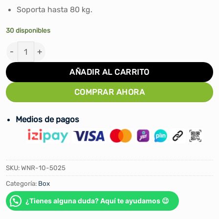
S/35.00.
S/25.00.
Soporta hasta 80 kg.
30 disponibles
CADENA PARA SACO DE BOX WINNER cantidad
AÑADIR AL CARRITO
COMPRAR AHORA
Medios de pagos
SKU:
WNR-10-5025
Categoría:
Box
¿Tienes alguna duda? Aquí te ayudamos 😉