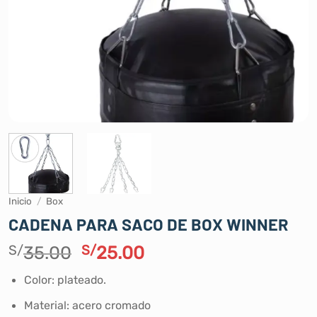
Inicio
/
Box
CADENA PARA SACO DE BOX WINNER
El
El
S/
35.00
S/
25.00
precio
precio
Color: plateado.
original
actual
era:
es:
Material: acero cromado