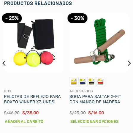
PRODUCTOS RELACIONADOS
- 25%
- 30%
BOX
ACCESORIOS
PELOTAS DE REFLEJO PARA
SOGA PARA SALTAR X-FIT
BOXEO WINNER X3 UNDS.
CON MANGO DE MADERA
El
El
El
El
S/
46.90
S/
35.00
S/
23.00
S/
16.00
precio
precio
precio
precio
original
actual
original
actual
AÑADIR AL CARRITO
SELECCIONAR OPCIONES
era:
es:
era:
es:
S/46.90.
S/35.00.
S/23.00.
S/16.00.
Este