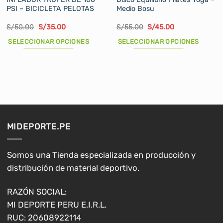
PSI – BICICLETA PELOTAS
Medio Bosu
El
El
El
El
S/
50.00
S/
35.00
S/
55.00
S/
45.00
precio
precio
precio
precio
original
actual
original
actual
SELECCIONAR OPCIONES
SELECCIONAR OPCIONES
era:
es:
era:
es:
S/50.00.
S/35.00.
S/55.00.
S/45.00.
Este
Este
producto
producto
tiene
tiene
múltiples
múltiples
variantes.
variantes.
Las
Las
opciones
opciones
MIDEPORTE.PE
se
se
pueden
pueden
elegir
elegir
Somos una Tienda especializada en producción y
en
en
distribución de material deportivo.
la
la
página
página
RAZÓN SOCIAL:
de
de
MI DEPORTE PERU E.I.R.L.
producto
producto
RUC: 20608922114