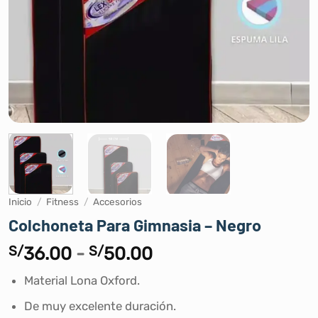
Inicio
/
Fitness
/
Accesorios
Colchoneta Para Gimnasia – Negro
Rango
S/
36.00
-
S/
50.00
de
Material Lona Oxford.
precios:
desde
De muy excelente duración.