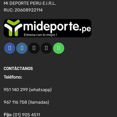
MI DEPORTE PERU E.I.R.L.
producto
producto
RUC: 20608922114
CONTÁCTANOS
Teléfono:
951 140 299 (whatsapp)
967 116 758 (llamadas)
Fijo:
(01) 905 4511