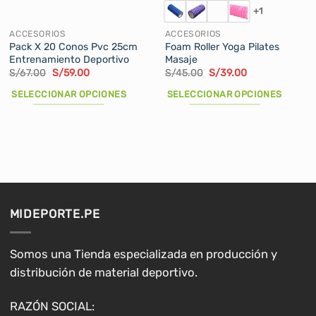
+1
ACCESORIOS
ACCESORIOS
Pack X 20 Conos Pvc 25cm
Foam Roller Yoga Pilates
Entrenamiento Deportivo
Masaje
El
El
El
El
S/
67.00
S/
59.00
S/
45.00
S/
39.00
precio
precio
precio
precio
original
actual
original
actual
SELECCIONAR OPCIONES
SELECCIONAR OPCIONES
era:
es:
era:
es:
S/67.00.
S/59.00.
S/45.00.
S/39.00.
Este
Este
producto
producto
tiene
tiene
múltiples
múltiples
variantes.
variantes.
Las
Las
opciones
opciones
MIDEPORTE.PE
se
se
pueden
pueden
elegir
elegir
Somos una Tienda especializada en producción y
en
en
distribución de material deportivo.
la
la
página
página
RAZÓN SOCIAL:
de
de