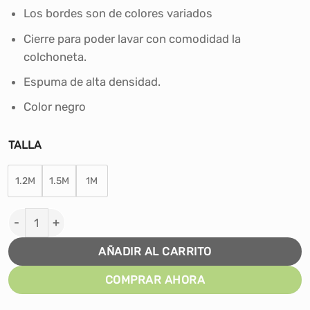
S/36.00
Los bordes son de colores variados
hasta
S/50.00
Cierre para poder lavar con comodidad la
colchoneta.
Espuma de alta densidad.
Color negro
TALLA
1.2M
1.5M
1M
Colchoneta Para Gimnasia - Negro cantidad
AÑADIR AL CARRITO
COMPRAR AHORA