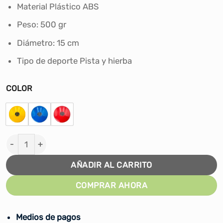
era:
es:
Material ‎Plástico ABS
S/59.90.
S/48.00.
Peso: 500 gr
Diámetro: 15 cm
Tipo de deporte ‎Pista y hierba
COLOR
DISCO DE LANZAMIENTO 0.5 KG BEST ROCKIE cantidad
AÑADIR AL CARRITO
COMPRAR AHORA
Medios de pagos