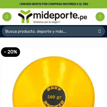
Saltar
⚡ENVIOS GRATIS POR COMPRAS MAYORES A S/ 250
al
contenido
Buscar
por:
- 20%