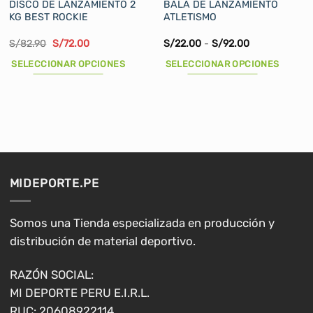
DISCO DE LANZAMIENTO 2
BALA DE LANZAMIENTO
KG BEST ROCKIE
ATLETISMO
El
El
Rango
S/
82.90
S/
72.00
S/
22.00
-
S/
92.00
precio
precio
de
original
actual
precios:
SELECCIONAR OPCIONES
SELECCIONAR OPCIONES
era:
es:
desde
S/82.90.
S/72.00.
S/22.00
Este
Este
hasta
producto
producto
S/92.00
tiene
tiene
múltiples
múltiples
variantes.
variantes.
Las
Las
opciones
opciones
MIDEPORTE.PE
se
se
pueden
pueden
elegir
elegir
Somos una Tienda especializada en producción y
en
en
distribución de material deportivo.
la
la
página
página
RAZÓN SOCIAL:
de
de
MI DEPORTE PERU E.I.R.L.
producto
producto
RUC: 20608922114