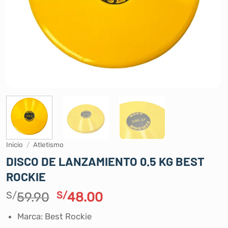
Inicio
/
Atletismo
DISCO DE LANZAMIENTO 0.5 KG BEST
ROCKIE
El
El
S/
59.90
S/
48.00
precio
precio
Marca: Best Rockie
original
actual