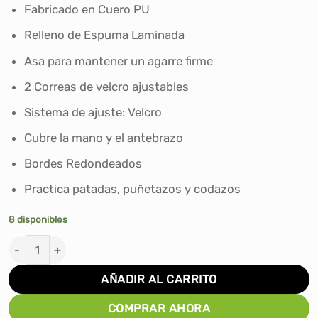
era:
es:
Fabricado en Cuero PU
S/134.90.
S/122.00.
Relleno de Espuma Laminada
Asa para mantener un agarre firme
2 Correas de velcro ajustables
Sistema de ajuste: Velcro
Cubre la mano y el antebrazo
Bordes Redondeados
Practica patadas, puñetazos y codazos
8 disponibles
ESCUDO PAO DE MUAY THAI PARA PATADAS BÁSICO TO
AÑADIR AL CARRITO
COMPRAR AHORA