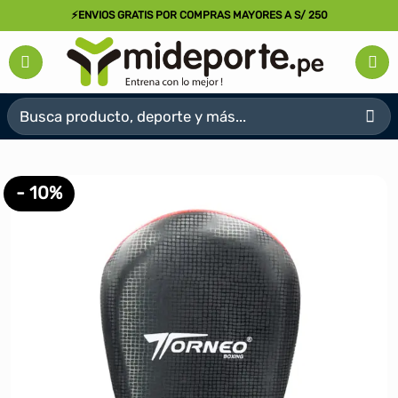
Saltar
⚡ENVIOS GRATIS POR COMPRAS MAYORES A S/ 250
al
contenido
Buscar
por:
- 10%