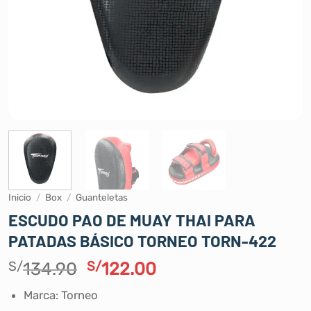
Inicio
/
Box
/
Guanteletas
ESCUDO PAO DE MUAY THAI PARA
PATADAS BÁSICO TORNEO TORN-422
El
El
S/
134.90
S/
122.00
precio
precio
Marca: Torneo
original
actual