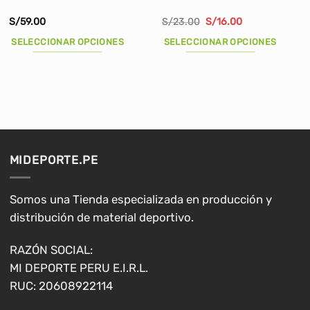
El
El
S/
59.00
S/
23.00
S/
16.00
precio
precio
original
actual
SELECCIONAR OPCIONES
SELECCIONAR OPCIONES
era:
es:
S/23.00.
S/16.00.
Este
Este
producto
producto
tiene
tiene
múltiples
múltiples
variantes.
variantes.
Las
Las
opciones
opciones
MIDEPORTE.PE
se
se
pueden
pueden
elegir
elegir
Somos una Tienda especializada en producción y
en
en
distribución de material deportivo.
la
la
página
página
RAZÓN SOCIAL:
de
de
MI DEPORTE PERU E.I.R.L.
producto
producto
RUC: 20608922114