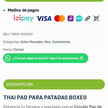
Medios de pagos
SKU:
TORN-000422
Categorías:
Artes Marciales
,
Box
,
Guanteletas
Marca:
Torneo
¿Tienes alguna duda? Aquí te ayudamos 😉
DESCRIPCIÓN
THAI PAD PARA PATADAS BOXEO
Potencia tu técnica y precisión con el
Escudo Pao de