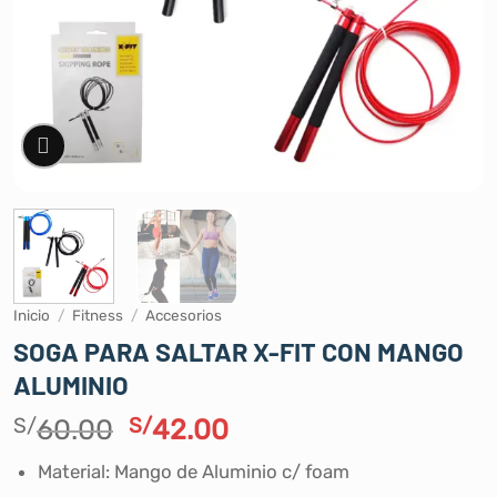
Inicio
/
Fitness
/
Accesorios
SOGA PARA SALTAR X-FIT CON MANGO
ALUMINIO
El
El
S/
60.00
S/
42.00
precio
precio
Material: Mango de Aluminio c/ foam
original
actual