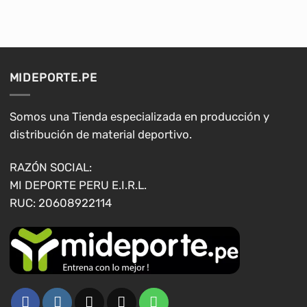
tiene
múltiples
variantes.
Las
opciones
MIDEPORTE.PE
se
pueden
elegir
Somos una Tienda especializada en producción y
en
distribución de material deportivo.
la
página
RAZÓN SOCIAL:
de
MI DEPORTE PERU E.I.R.L.
producto
RUC: 20608922114