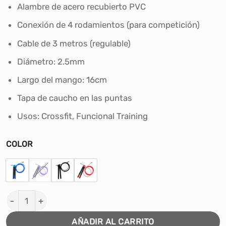
era:
es:
Alambre de acero recubierto PVC
S/60.00.
S/42.00.
Conexión de 4 rodamientos (para competición)
Cable de 3 metros (regulable)
Diámetro: 2.5mm
Largo del mango: 16cm
Tapa de caucho en las puntas
Usos: Crossfit, Funcional Training
COLOR
SOGA PARA SALTAR X-FIT CON MANGO ALUMINIO cantid
AÑADIR AL CARRITO