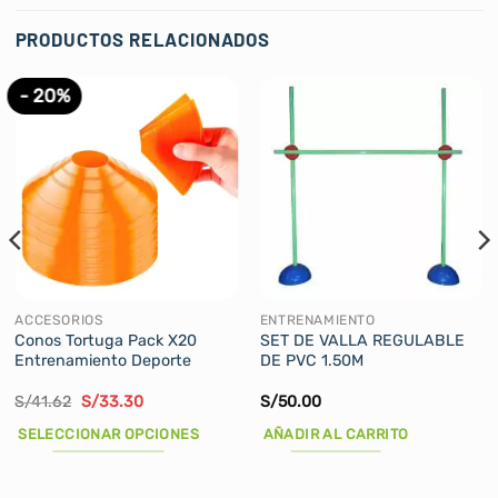
PRODUCTOS RELACIONADOS
- 20%
ACCESORIOS
ENTRENAMIENTO
Conos Tortuga Pack X20
SET DE VALLA REGULABLE
Entrenamiento Deporte
DE PVC 1.50M
El
El
S/
41.62
S/
33.30
S/
50.00
precio
precio
original
actual
SELECCIONAR OPCIONES
AÑADIR AL CARRITO
era:
es:
S/41.62.
S/33.30.
Este
producto