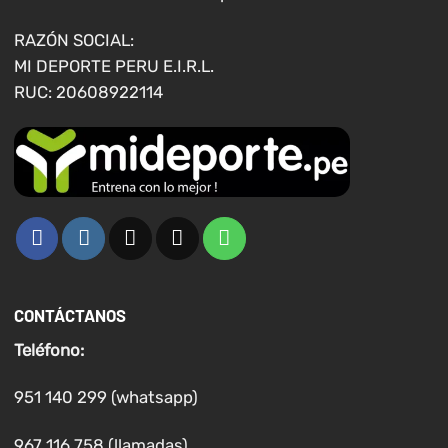
la
página
RAZÓN SOCIAL:
de
MI DEPORTE PERU E.I.R.L.
producto
RUC: 20608922114
CONTÁCTANOS
Teléfono:
951 140 299 (whatsapp)
967 116 758 (llamadas)