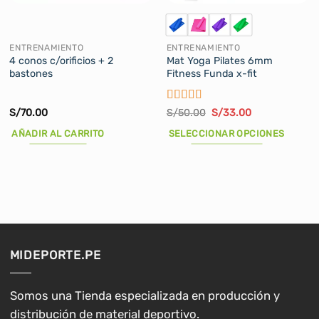
ENTRENAMIENTO
ENTRENAMIENTO
4 conos c/orificios + 2
Mat Yoga Pilates 6mm
bastones
Fitness Funda x-fit
Valorado
El
El
S/
70.00
S/
50.00
S/
33.00
precio
precio
con
5
de 5
original
actual
AÑADIR AL CARRITO
SELECCIONAR OPCIONES
era:
es:
S/50.00.
S/33.00.
Este
producto
tiene
múltiples
variantes.
Las
opciones
MIDEPORTE.PE
se
pueden
elegir
Somos una Tienda especializada en producción y
en
distribución de material deportivo.