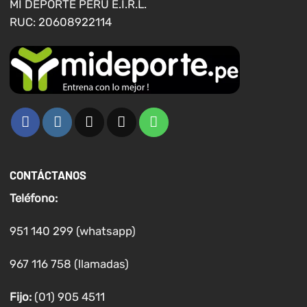
MI DEPORTE PERU E.I.R.L.
producto
producto
RUC: 20608922114
CONTÁCTANOS
Teléfono:
951 140 299 (whatsapp)
967 116 758 (llamadas)
Fijo:
(01) 905 4511