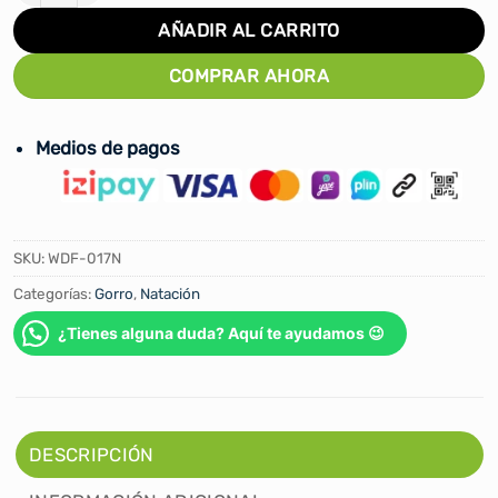
AÑADIR AL CARRITO
COMPRAR AHORA
Medios de pagos
SKU:
WDF-017N
Categorías:
Gorro
,
Natación
¿Tienes alguna duda? Aquí te ayudamos 😉
DESCRIPCIÓN