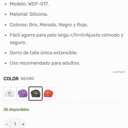
era:
es:
Modelo: WDF-017.
S/22.00.
S/16.60.
Material: Silicona.
Colores: Gris, Morado, Negro y Rojo.
Fácil agarre para pelo largo.</li><li>Ajuste cómodo y
seguro.
Gorro de talla única extensible.
Uso recomendado para adultos.
LIMPIAR
COLOR
:
NEGRO
35 disponibles
GORRO DE NATACION SILICONA WINNER CON VOLUMEN 