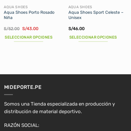
AQUA SHOES
AQUA SHOES
Aqua Shoes Porto Rosado
Aqua Shoes Sport Celeste –
Niña
Unisex
El
El
S/
52.00
S/
43.00
S/
46.00
precio
precio
original
actual
SELECCIONAR OPCIONES
SELECCIONAR OPCIONES
era:
es:
S/52.00.
S/43.00.
Este
Este
producto
producto
tiene
tiene
múltiples
múltiples
variantes.
variantes.
Las
Las
opciones
opciones
MIDEPORTE.PE
se
se
pueden
pueden
elegir
elegir
Somos una Tienda especializada en producción y
en
en
distribución de material deportivo.
la
la
página
página
RAZÓN SOCIAL:
de
de