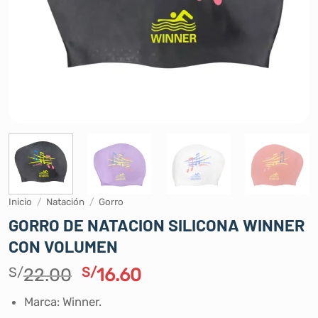
Inicio
/
Natación
/
Gorro
GORRO DE NATACION SILICONA WINNER
CON VOLUMEN
El
El
S/
22.00
S/
16.60
precio
precio
Marca: Winner.
original
actual