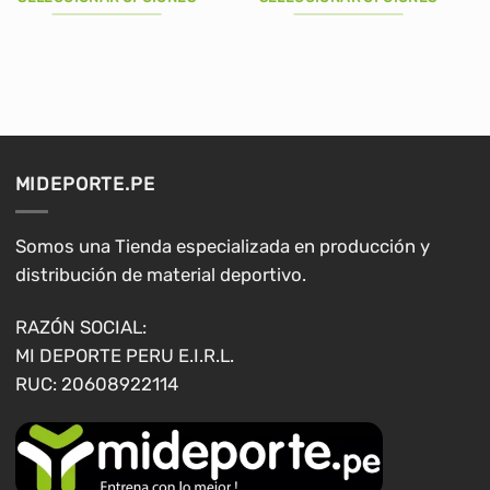
era:
es:
era:
es:
S/71.00.
S/50.00.
S/52.00.
S/43.00.
Este
Este
producto
producto
tiene
tiene
múltiples
múltiples
variantes.
variantes.
Las
Las
opciones
opciones
MIDEPORTE.PE
se
se
pueden
pueden
elegir
elegir
Somos una Tienda especializada en producción y
en
en
distribución de material deportivo.
la
la
página
página
RAZÓN SOCIAL:
de
de
MI DEPORTE PERU E.I.R.L.
producto
producto
RUC: 20608922114