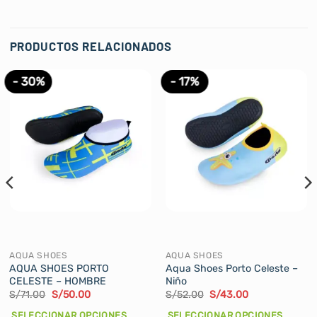
PRODUCTOS RELACIONADOS
- 30%
- 17%
AQUA SHOES
AQUA SHOES
AQUA SHOES PORTO
Aqua Shoes Porto Celeste –
CELESTE – HOMBRE
Niño
El
El
El
El
S/
71.00
S/
50.00
S/
52.00
S/
43.00
precio
precio
precio
precio
original
actual
original
actual
SELECCIONAR OPCIONES
SELECCIONAR OPCIONES