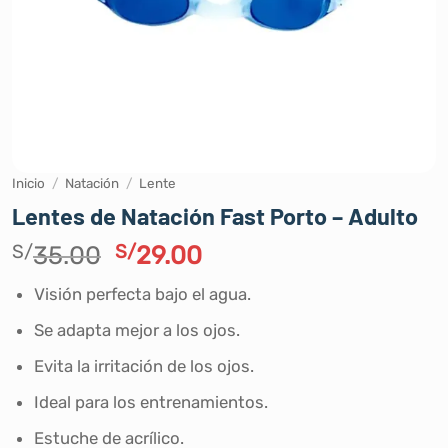
Inicio
/
Natación
/
Lente
Lentes de Natación Fast Porto – Adulto
El
El
S/
35.00
S/
29.00
precio
precio
Visión perfecta bajo el agua.
original
actual
era:
es:
Se adapta mejor a los ojos.
S/35.00.
S/29.00.
Evita la irritación de los ojos.
Ideal para los entrenamientos.
Estuche de acrílico.