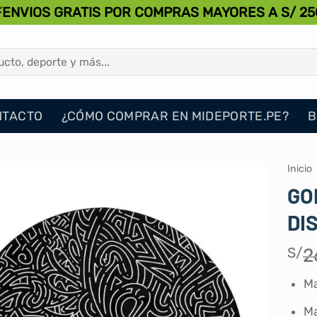
⚡ENVIOS GRATIS POR COMPRAS MAYORES A S/ 25
NTACTO
¿CÓMO COMPRAR EN MIDEPORTE.PE?
B
Inicio
GO
DI
S/
2
Ma
Ma