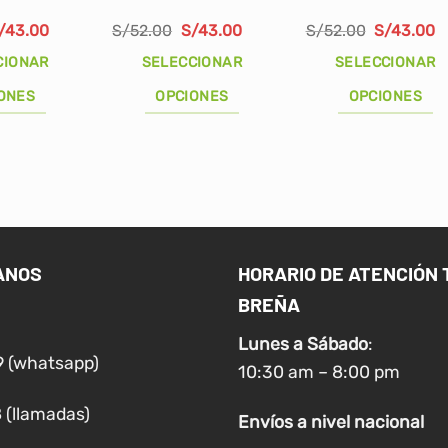
l
El
El
El
El
E
/
43.00
S/
52.00
S/
43.00
S/
52.00
S/
43.00
recio
precio
precio
precio
precio
p
riginal
actual
original
actual
original
a
CIONAR
SELECCIONAR
SELECCIONAR
ra:
es:
era:
es:
era:
e
/52.00.
S/43.00.
S/52.00.
S/43.00.
S/52.00.
S
ONES
OPCIONES
OPCIONES
Este
Este
producto
producto
tiene
tiene
múltiples
múltiples
variantes.
variantes.
Las
Las
ANOS
HORARIO DE ATENCIÓN 
opciones
opciones
BREÑA
se
se
pueden
pueden
Lunes a
Sábado
:
elegir
elegir
9 (whatsapp)
10:30 am – 8:00 pm
en
en
la
la
 (llamadas)
Envíos
a nivel
nacional
página
página