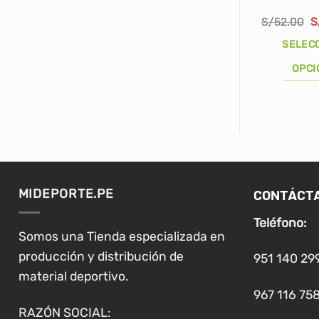
E
S/
52.00
S
p
o
SELEC
e
S
OPCI
Este
producto
tiene
múltiples
variantes.
Las
CONTÁCT
MIDEPORTE.PE
opciones
se
Teléfono:
pueden
Somos una Tienda especializada en
elegir
producción y distribución de
951 140 29
en
material deportivo.
la
967 116 758
página
RAZÓN SOCIAL: