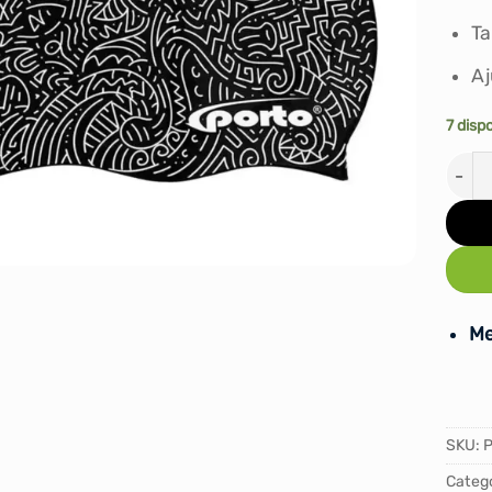
T
Aj
7 disp
GORR
Me
SKU:
Catego