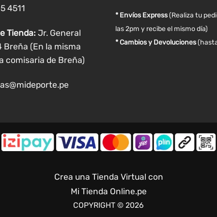
de
de
05 4511
producto
producto
* Envíos Express
(Realiza tu ped
las 2pm y recibe el mismo día)
e Tienda:
Jr. General
* Cambios y Devoluciones
(hasta
4 Breña (En la misma
a comisaria de Breña)
as@mideporte.pe
Crea una Tienda Virtual con
Mi Tienda Online.pe
COPYRIGHT © 2026