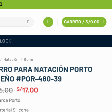
0
CARRITO /
S/
0.00
LOG
/
Natación
/
Gorro
RRO PARA NATACIÓN PORTO
SEÑO #POR-460-39
El
El
6.00
S/
17.00
precio
precio
rca Porto
original
actual
era:
es:
terial Silicona