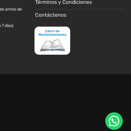
de
Términos y Condiciones
producto
ido antes de
Contáctenos
 7 días)