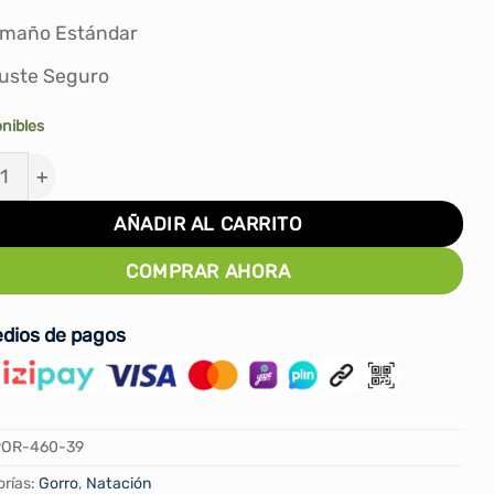
S/26.00.
S/17.00.
amaño Estándar
uste Seguro
onibles
O PARA NATACIÓN PORTO DISEÑO #POR-460-39 cant
AÑADIR AL CARRITO
COMPRAR AHORA
dios de pagos
POR-460-39
rías:
Gorro
,
Natación