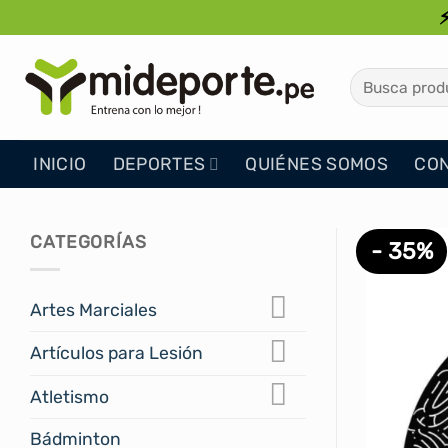
Saltar
al
contenido
Buscar
por:
INICIO
DEPORTES
QUIÉNES SOMOS
CO
CATEGORÍAS
- 35%
Artes Marciales
Artículos para Lesión
Atletismo
Bádminton