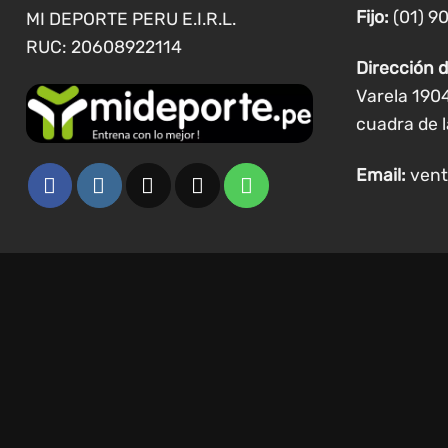
de
Fijo:
(01) 9
MI DEPORTE PERU E.I.R.L.
producto
RUC: 20608922114
Dirección d
Varela 190
cuadra de l
Email:
vent