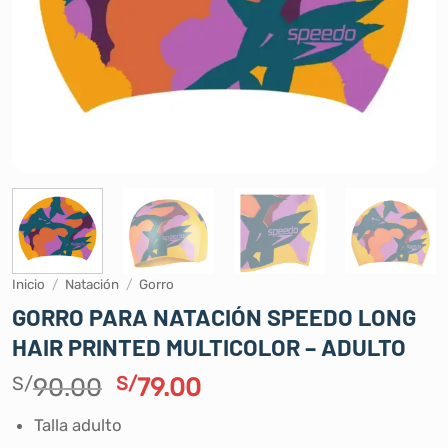
Inicio
/
Natación
/
Gorro
GORRO PARA NATACIÓN SPEEDO LONG
HAIR PRINTED MULTICOLOR – ADULTO
El
El
S/
90.00
S/
79.00
precio
precio
Talla adulto
original
actual