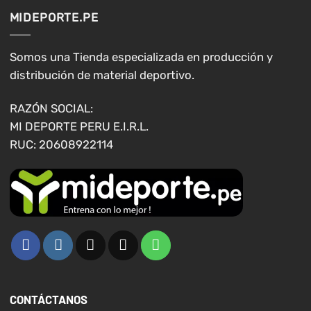
opciones
opciones
MIDEPORTE.PE
se
se
pueden
pueden
elegir
elegir
Somos una Tienda especializada en producción y
en
en
distribución de material deportivo.
la
la
página
página
RAZÓN SOCIAL:
de
de
MI DEPORTE PERU E.I.R.L.
producto
producto
RUC: 20608922114
CONTÁCTANOS