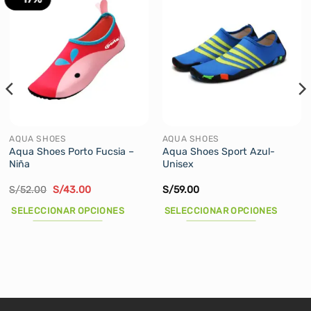
AQUA SHOES
AQUA SHOES
Aqua Shoes Porto Fucsia –
Aqua Shoes Sport Azul-
Niña
Unisex
El
El
S/
52.00
S/
43.00
S/
59.00
precio
precio
original
actual
SELECCIONAR OPCIONES
SELECCIONAR OPCIONES
era:
es:
S/52.00.
S/43.00.
Este
Este
producto
producto
tiene
tiene
múltiples
múltiples
variantes.
variantes.
Las
Las