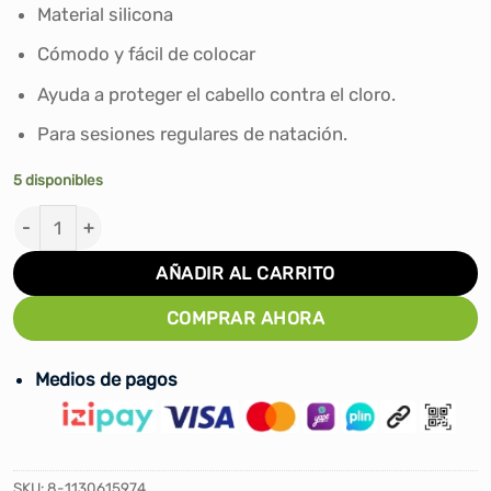
era:
es:
Material silicona
S/90.00.
S/79.00.
Cómodo y fácil de colocar
Ayuda a proteger el cabello contra el cloro.
Para sesiones regulares de natación.
5 disponibles
GORRO PARA NATACIÓN SPEEDO LONG HAIR PRINTED MU
AÑADIR AL CARRITO
COMPRAR AHORA
Medios de pagos
SKU:
8-1130615974