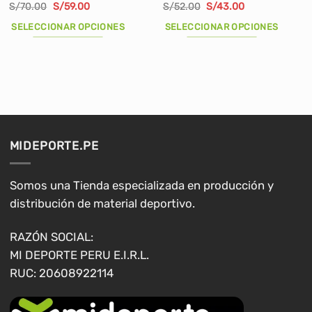
El
El
El
El
S/
70.00
S/
59.00
S/
52.00
S/
43.00
precio
precio
precio
precio
original
actual
original
actual
SELECCIONAR OPCIONES
SELECCIONAR OPCIONES
era:
es:
era:
es:
S/70.00.
S/59.00.
S/52.00.
S/43.00.
Este
Este
producto
producto
tiene
tiene
múltiples
múltiples
variantes.
variantes.
Las
Las
opciones
opciones
MIDEPORTE.PE
se
se
pueden
pueden
elegir
elegir
Somos una Tienda especializada en producción y
en
en
distribución de material deportivo.
la
la
página
página
RAZÓN SOCIAL:
de
de
MI DEPORTE PERU E.I.R.L.
producto
producto
RUC: 20608922114