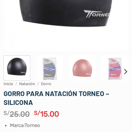
Inicio
/
Natación
/
Gorro
GORRO PARA NATACIÓN TORNEO –
SILICONA
El
El
S/
25.00
S/
15.00
precio
precio
Marca:Torneo
original
actual