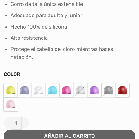
era:
es:
Gorro de talla única extensible
S/25.00.
S/15.00.
Adecuado para adulto y junior
Hecho 100% de silicona
Alta resistencia
Protege el cabello del cloro mientras haces
natación.
COLOR
GORRO PARA NATACIÓN TORNEO - SILICONA cantidad
AÑADIR AL CARRITO