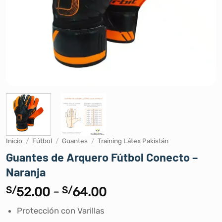
Inicio
/
Fútbol
/
Guantes
/
Training Látex Pakistán
Guantes de Arquero Fútbol Conecto –
Naranja
Rango
S/
52.00
-
S/
64.00
de
Protección con Varillas
precios: