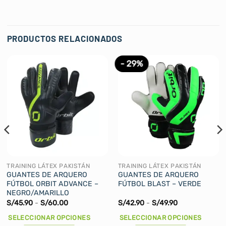
PRODUCTOS RELACIONADOS
- 29%
TRAINING LÁTEX PAKISTÁN
TRAINING LÁTEX PAKISTÁN
GUANTES DE ARQUERO
GUANTES DE ARQUERO
FÚTBOL ORBIT ADVANCE –
FÚTBOL BLAST – VERDE
NEGRO/AMARILLO
Rango
Rango
S/
45.90
-
S/
60.00
S/
42.90
-
S/
49.90
de
de
precios:
precios:
SELECCIONAR OPCIONES
SELECCIONAR OPCIONES
desde
desde