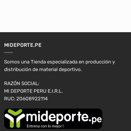
S/45.90
S/42.90
Este
Este
hasta
hasta
producto
producto
S/60.00
S/49.90
tiene
tiene
múltiples
múltiples
variantes.
variantes.
Las
Las
opciones
opciones
MIDEPORTE.PE
se
se
pueden
pueden
elegir
elegir
Somos una Tienda especializada en producción y
en
en
distribución de material deportivo.
la
la
página
página
RAZÓN SOCIAL:
de
de
MI DEPORTE PERU E.I.R.L.
producto
producto
RUC: 20608922114