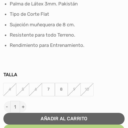
desde
Palma de Látex 3mm. Pakistán
S/49.00
Tipo de Corte Flat
hasta
S/60.00
Sujeción muñequera de 8 cm.
Resistente para todo Terreno.
Rendimiento para Entrenamiento.
TALLA
4
5
6
7
8
9
10
Guantes de Arquero Fútbol Defender - Amarillo cantidad
AÑADIR AL CARRITO