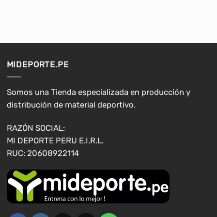
hasta
hasta
producto
producto
S/49.90
S/64.00
tiene
tiene
múltiples
múltiples
variantes.
variantes.
Las
Las
opciones
opciones
MIDEPORTE.PE
se
se
pueden
pueden
elegir
elegir
Somos una Tienda especializada en producción y
en
en
distribución de material deportivo.
la
la
página
página
RAZÓN SOCIAL:
de
de
MI DEPORTE PERU E.I.R.L.
producto
producto
RUC: 20608922114