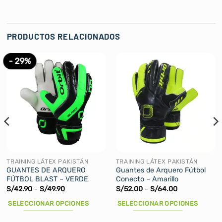
PRODUCTOS RELACIONADOS
- 29%
TRAINING LÁTEX PAKISTÁN
TRAINING LÁTEX PAKISTÁN
GUANTES DE ARQUERO
Guantes de Arquero Fútbol
FÚTBOL BLAST – VERDE
Conecto – Amarillo
Rango
Rango
S/
42.90
-
S/
49.90
S/
52.00
-
S/
64.00
de
de
precios:
precios:
SELECCIONAR OPCIONES
SELECCIONAR OPCIONES
desde
desde
S/42.90
S/52.00
Este
Este