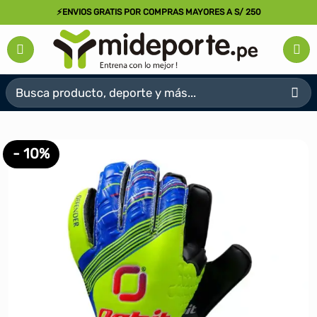
Saltar
⚡ENVIOS GRATIS POR COMPRAS MAYORES A S/ 250
al
contenido
Buscar
por:
- 10%