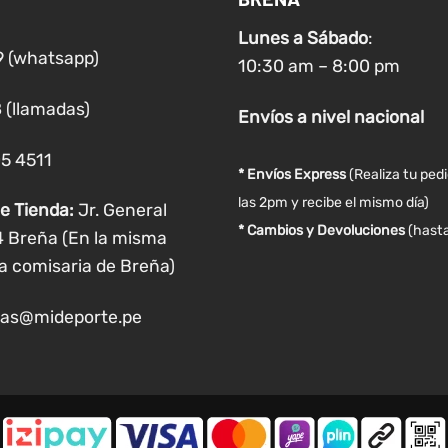
pueden
pueden
Lunes a
Sábado
:
elegir
elegir
9 (whatsapp)
10:30 am – 8:00 pm
en
en
la
la
 (llamadas)
Envíos
a nivel
nacional
página
página
de
de
05 4511
producto
producto
* Envíos Express
(Realiza tu ped
las 2pm y recibe el mismo día)
e Tienda:
Jr. General
* Cambios y Devoluciones
(hasta
4 Breña (En la misma
a comisaria de Breña)
as@mideporte.pe