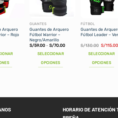
GUANTES
FÚTBOL
e Arquero
Guantes de Arquero
Guantes de Arquer
ior – Rojo
Fútbol Warrior –
Fútbol Leader – Ve
Negro/Amarillo
Rango
El
S/
59.00
-
S/
70.00
S/
130.00
S/
115.0
de
precio
precios:
original
CIONAR
SELECCIONAR
SELECCIONAR
desde
era:
S/59.00
S/130.00
ONES
OPCIONES
OPCIONES
hasta
S/70.00
Este
Este
producto
producto
tiene
tiene
múltiples
múltiples
variantes.
variantes.
Las
Las
ANOS
HORARIO DE ATENCIÓN 
opciones
opciones
BREÑA
se
se