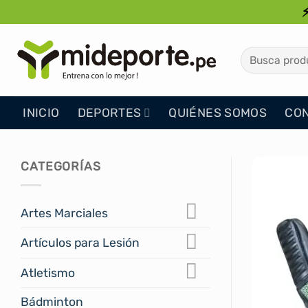
Saltar
al
contenido
Buscar
por:
INICIO
DEPORTES
QUIÉNES SOMOS
CO
CATEGORÍAS
Artes Marciales
Artículos para Lesión
Atletismo
Bádminton