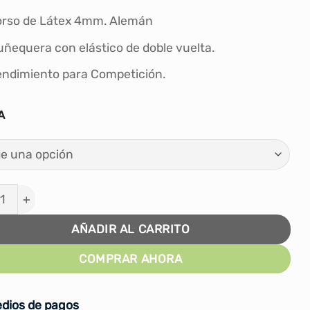
rso de Látex 4mm. Alemán
ñequera con elástico de doble vuelta.
ndimiento para Competición.
A
es de Arquero Fútbol Furor - Verde cantidad
AÑADIR AL CARRITO
COMPRAR AHORA
dios de pagos