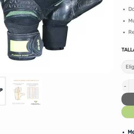
Do
Mu
Re
TALL
Guant
Me