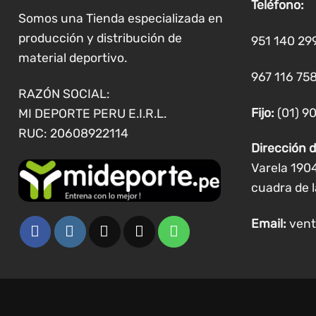
Teléfono:
pueden
Somos una Tienda especializada en
elegir
producción y distribución de
951 140 29
en
material deportivo.
la
967 116 758
página
RAZÓN SOCIAL:
de
Fijo:
(01) 9
MI DEPORTE PERU E.I.R.L.
producto
RUC: 20608922114
Dirección d
Varela 190
cuadra de l
Email:
vent