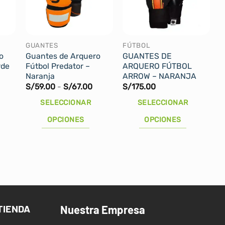
GUANTES
FÚTBOL
o
Guantes de Arquero
GUANTES DE
rde
Fútbol Predator –
ARQUERO FÚTBOL
Naranja
ARROW – NARANJA
El
Rango
0
S/
59.00
-
S/
67.00
S/
175.00
precio
de
actual
precios:
SELECCIONAR
SELECCIONAR
es:
desde
.
S/115.00.
S/59.00
OPCIONES
OPCIONES
hasta
S/67.00
Este
Este
producto
producto
tiene
tiene
múltiples
múltiples
variantes.
variantes.
Las
Las
TIENDA
Nuestra Empresa
opciones
opciones
se
se