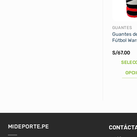
GUANTES
Guantes d
Fútbol Warr
S/
67.00
SELEC
OPCI
Este
producto
tiene
múltiples
variantes.
Las
CONTÁCT
MIDEPORTE.PE
opciones
se