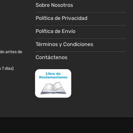
Sobre Nosotros
pueden
pueden
elegir
elegir
Política de Privacidad
en
en
la
la
Política de Envío
página
página
de
de
Términos y Condiciones
producto
producto
ido antes de
Contáctenos
 7 días)