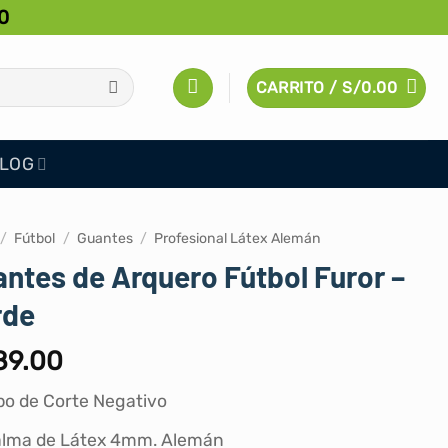
0
CARRITO /
S/
0.00
LOG
/
Fútbol
/
Guantes
/
Profesional Látex Alemán
ntes de Arquero Fútbol Furor –
rde
89.00
po de Corte Negativo
lma de Látex 4mm. Alemán