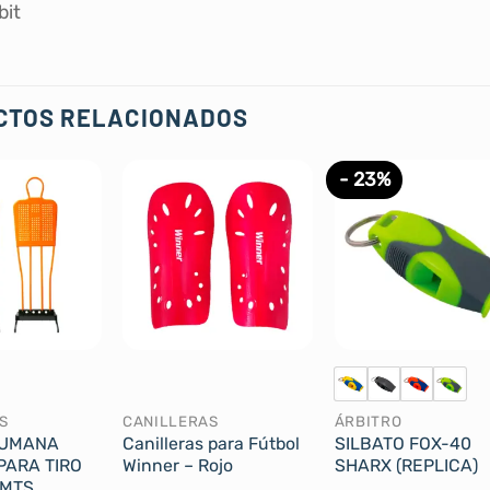
bit
CTOS RELACIONADOS
- 23%
S
CANILLERAS
ÁRBITRO
HUMANA
Canilleras para Fútbol
SILBATO FOX-40
PARA TIRO
Winner – Rojo
SHARX (REPLICA)
 MTS