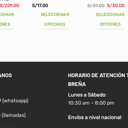
El
El
El
E
S/
229.00
S/
17.00
S/
39.00
S/
30.00
precio
precio
precio
p
original
actual
original
a
CIONAR
SELECCIONAR
SELECCIONAR
era:
es:
era:
e
S/260.00.
S/229.00.
S/39.00.
S
ONES
OPCIONES
OPCIONES
Este
Este
producto
producto
tiene
tiene
múltiples
múltiples
variantes.
variantes.
Las
Las
ANOS
HORARIO DE ATENCIÓN 
opciones
opciones
BREÑA
se
se
pueden
pueden
Lunes a
Sábado
:
elegir
elegir
9 (whatsapp)
10:30 am – 8:00 pm
en
en
la
la
 (llamadas)
Envíos
a nivel
nacional
página
página
de
de