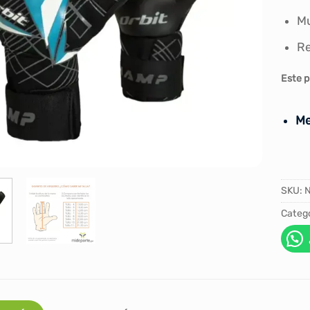
Mu
Re
Este p
Me
SKU:
Catego