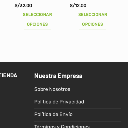
l
S/
32.00
S/
12.00
recio
ctual
SELECCIONAR
SELECCIONAR
s:
/30.00.
OPCIONES
OPCIONES
Este
Este
producto
producto
tiene
tiene
múltiples
múltiples
variantes.
variantes.
Las
Las
TIENDA
Nuestra Empresa
opciones
opciones
se
se
Sobre Nosotros
pueden
pueden
elegir
elegir
Política de Privacidad
en
en
la
la
Política de Envío
página
página
de
de
Términos y Condiciones