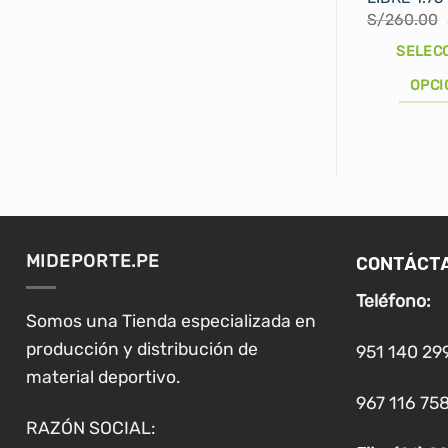
S/
260.00
SELEC
OPCI
Este
producto
tiene
múltiples
variantes.
Las
CONTÁCT
MIDEPORTE.PE
opciones
se
Teléfono:
pueden
Somos una Tienda especializada en
elegir
producción y distribución de
951 140 29
en
material deportivo.
la
967 116 758
página
RAZÓN SOCIAL:
de