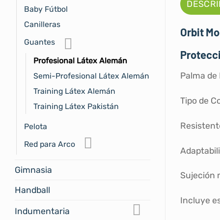
DESCRI
Baby Fútbol
Canilleras
Orbit M
Guantes
Protecci
Profesional Látex Alemán
Palma de
Semi-Profesional Látex Alemán
Training Látex Alemán
Tipo de C
Training Látex Pakistán
Resistente
Pelota
Red para Arco
Adaptabil
Gimnasia
Sujeción
Handball
Incluye e
Indumentaria