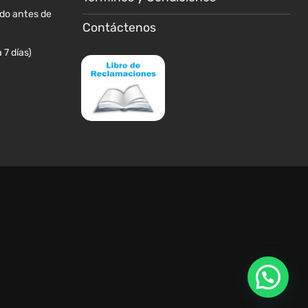
producto
producto
ido antes de
Contáctenos
 7 días)