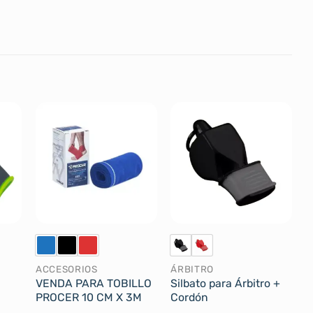
ACCESORIOS
ÁRBITRO
VENDA PARA TOBILLO
Silbato para Árbitro +
PROCER 10 CM X 3M
Cordón