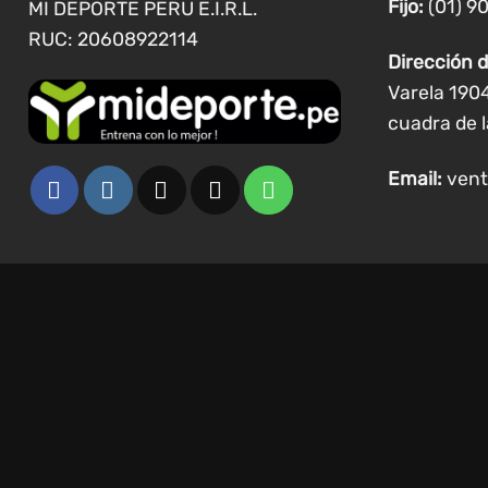
Fijo:
(01) 9
MI DEPORTE PERU E.I.R.L.
producto
RUC: 20608922114
Dirección d
Varela 190
cuadra de l
Email:
vent