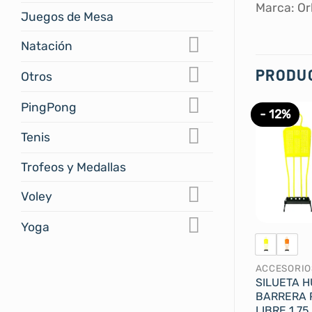
Marca: Or
Juegos de Mesa
Natación
PRODU
Otros
PingPong
- 12%
Tenis
Trofeos y Medallas
Voley
Yoga
ACCESORIO
SILUETA 
BARRERA 
LIBRE 1.75