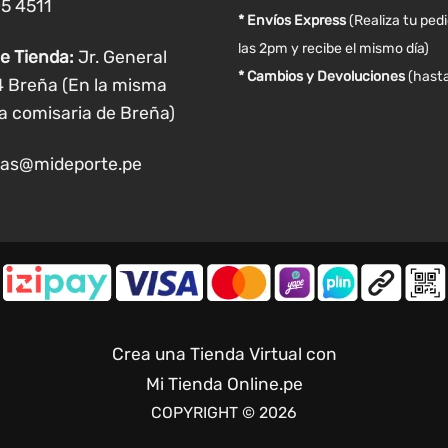
05 4511
producto
producto
* Envíos Express
(Realiza tu ped
las 2pm y recibe el mismo día)
e Tienda:
Jr. General
* Cambios y Devoluciones
(hasta
4 Breña (En la misma
a comisaria de Breña)
as@mideporte.pe
Crea una Tienda Virtual con
Mi Tienda Online.pe
COPYRIGHT © 2026