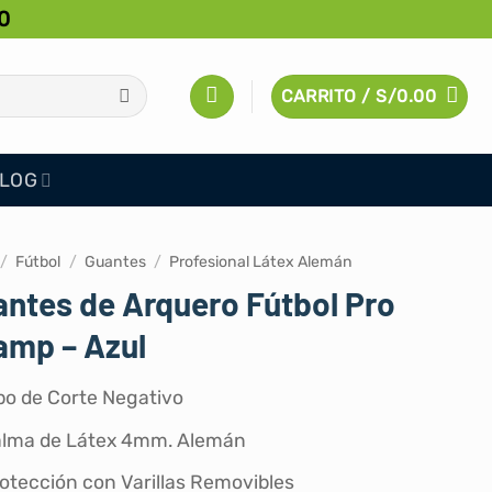
0
CARRITO /
S/
0.00
LOG
/
Fútbol
/
Guantes
/
Profesional Látex Alemán
ntes de Arquero Fútbol Pro
amp – Azul
po de Corte Negativo
lma de Látex 4mm. Alemán
otección con Varillas Removibles