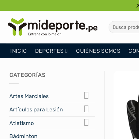
Saltar
al
contenido
Buscar
por:
INICIO
DEPORTES
QUIÉNES SOMOS
CO
CATEGORÍAS
Artes Marciales
Artículos para Lesión
Atletismo
Bádminton