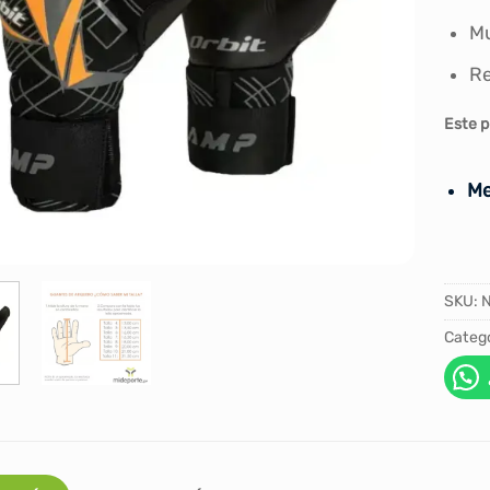
Mu
Re
Este p
Me
SKU:
Catego