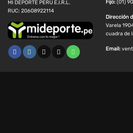
Fijo:
(01) 9
MI DEPORTE PERU E.I.R.L.
producto
RUC: 20608922114
Dirección d
Varela 190
cuadra de l
Email:
vent