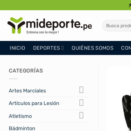
Saltar
al
contenido
Buscar
por:
INICIO
DEPORTES
QUIÉNES SOMOS
CO
CATEGORÍAS
Artes Marciales
Artículos para Lesión
Atletismo
Bádminton