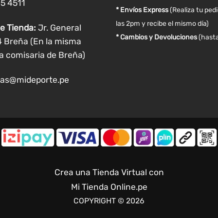
05 4511
producto
producto
* Envíos Express
(Realiza tu ped
las 2pm y recibe el mismo día)
e Tienda:
Jr. General
* Cambios y Devoluciones
(hasta
4 Breña (En la misma
a comisaria de Breña)
as@mideporte.pe
Crea una Tienda Virtual con
Mi Tienda Online.pe
COPYRIGHT © 2026