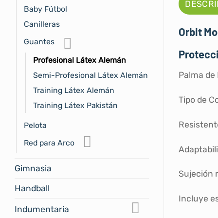
DESCRI
Baby Fútbol
Canilleras
Orbit M
Guantes
Protecci
Profesional Látex Alemán
Palma de
Semi-Profesional Látex Alemán
Training Látex Alemán
Tipo de C
Training Látex Pakistán
Resistente
Pelota
Red para Arco
Adaptabil
Gimnasia
Sujeción
Handball
Incluye e
Indumentaria