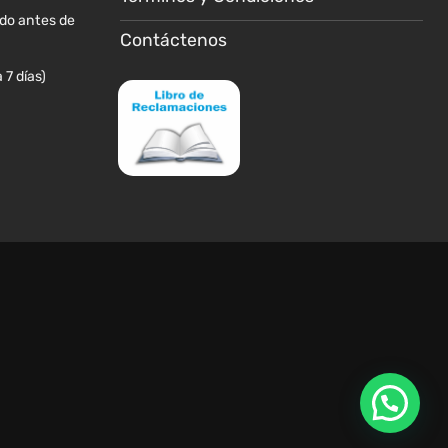
producto
ido antes de
Contáctenos
 7 días)