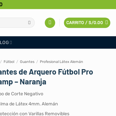
0
CARRITO /
S/
0.00
LOG
/
Fútbol
/
Guantes
/
Profesional Látex Alemán
ntes de Arquero Fútbol Pro
amp – Naranja
po de Corte Negativo
lma de Látex 4mm. Alemán
otección con Varillas Removibles