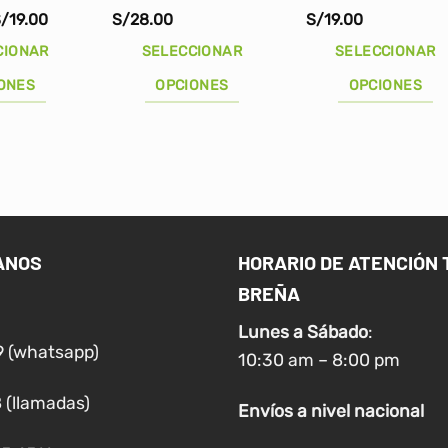
Rango
/
19.00
S/
28.00
S/
19.00
de
precios:
CIONAR
SELECCIONAR
SELECCIONAR
desde
S/17.00
ONES
OPCIONES
OPCIONES
hasta
S/19.00
Este
Este
producto
producto
tiene
tiene
múltiples
múltiples
variantes.
variantes.
Las
Las
ANOS
HORARIO DE ATENCIÓN 
opciones
opciones
BREÑA
se
se
pueden
pueden
Lunes a
Sábado
:
elegir
elegir
9 (whatsapp)
10:30 am – 8:00 pm
en
en
la
la
 (llamadas)
Envíos
a nivel
nacional
página
página
de
de