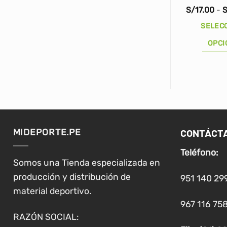
S/
17.00
-
S
SELEC
OPCI
Este
producto
tiene
múltiples
variantes.
Las
CONTÁCT
MIDEPORTE.PE
opciones
se
Teléfono:
pueden
Somos una Tienda especializada en
elegir
producción y distribución de
951 140 29
en
material deportivo.
la
967 116 758
página
RAZÓN SOCIAL:
de