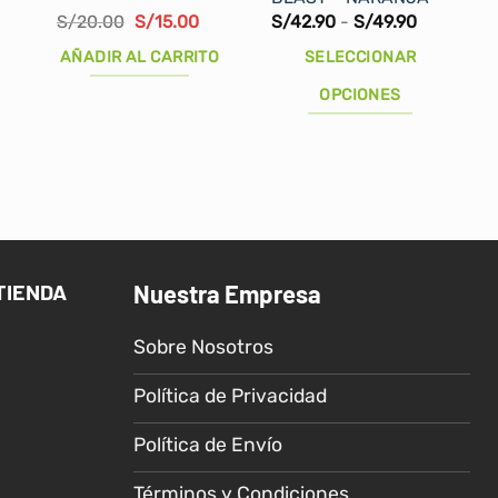
El
El
Rango
S/
20.00
S/
15.00
S/
42.90
-
S/
49.90
precio
precio
de
original
actual
precios:
AÑADIR AL CARRITO
SELECCIONAR
era:
es:
desde
S/20.00.
S/15.00.
S/42.90
OPCIONES
hasta
S/49.90
Este
producto
tiene
múltiples
variantes.
Las
TIENDA
Nuestra Empresa
opciones
se
Sobre Nosotros
pueden
elegir
Política de Privacidad
en
la
Política de Envío
página
de
Términos y Condiciones