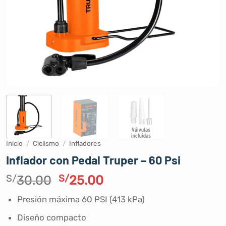
Inicio
/
Ciclismo
/
Infladores
Inflador con Pedal Truper – 60 Psi
El
El
S/
30.00
S/
25.00
precio
precio
Presión máxima 60 PSI (413 kPa)
original
actual
era:
es:
Diseño compacto