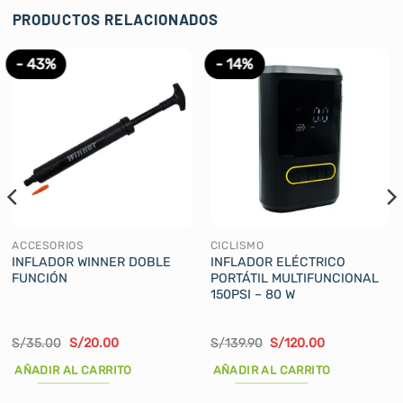
PRODUCTOS RELACIONADOS
- 43%
- 14%
ACCESORIOS
CICLISMO
INFLADOR WINNER DOBLE
INFLADOR ELÉCTRICO
FUNCIÓN
PORTÁTIL MULTIFUNCIONAL
150PSI – 80 W
El
El
El
El
S/
35.00
S/
20.00
S/
139.90
S/
120.00
precio
precio
precio
precio
original
actual
original
actual
AÑADIR AL CARRITO
AÑADIR AL CARRITO
era:
es:
era:
es:
S/35.00.
S/20.00.
S/139.90.
S/120.00.