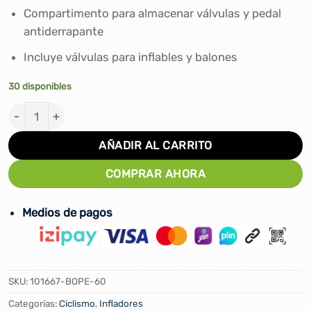
S/30.00.
S/25.00.
Compartimento para almacenar válvulas y pedal
antiderrapante
Incluye válvulas para inflables y balones
30 disponibles
Inflador con Pedal Truper - 60 Psi cantidad
AÑADIR AL CARRITO
COMPRAR AHORA
Medios de pagos
SKU:
101667-BOPE-60
Categorías:
Ciclismo
,
Infladores