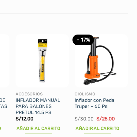
- 17%
ACCESORIOS
CICLISMO
 DE
INFLADOR MANUAL
Inflador con Pedal
TAS
PARA BALONES
Truper – 60 Psi
PRETUL 14.5 PSI
El
El
S/
12.00
S/
30.00
S/
25.00
ecio
precio
precio
tual
original
actual
O
AÑADIR AL CARRITO
AÑADIR AL CARRITO
:
era:
es:
50.00.
S/30.00.
S/25.00.