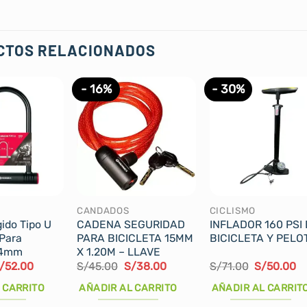
CTOS RELACIONADOS
- 16%
- 30%
CANDADOS
CICLISMO
ido Tipo U
CADENA SEGURIDAD
INFLADOR 160 PSI
Para
PARA BICICLETA 15MM
BICICLETA Y PELO
 14mm
X 1.20M – LLAVE
l
El
El
El
El
El
/
52.00
S/
45.00
S/
38.00
S/
71.00
S/
50.00
recio
precio
precio
precio
precio
pr
riginal
actual
original
actual
original
ac
 CARRITO
AÑADIR AL CARRITO
AÑADIR AL CARRIT
ra:
es:
era:
es:
era:
es
/60.00.
S/52.00.
S/45.00.
S/38.00.
S/71.00.
S/