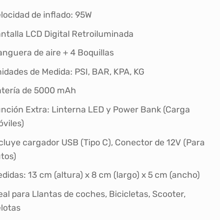
S/149.90.
S/130.00.
locidad de inflado: 95W
ntalla LCD Digital Retroiluminada
nguera de aire + 4 Boquillas
idades de Medida: PSI, BAR, KPA, KG
tería de 5000 mAh
nción Extra: Linterna LED y Power Bank (Carga
viles)
cluye cargador USB (Tipo C), Conector de 12V (Para
tos)
didas: 13 cm (altura) x 8 cm (largo) x 5 cm (ancho)
eal para Llantas de coches, Bicicletas, Scooter,
lotas