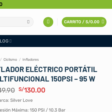
0
CARRITO /
S/
0.00
LOG
/
Ciclismo
/
Infladores
FLADOR ELÉCTRICO PORTÁTIL
LTIFUNCIONAL 150PSI – 95 W
El
El
49.90
S/
130.00
precio
precio
rca: Silver Love
original
actual
era:
es:
esión Máxima: 150 PSI / 10.3 Bar