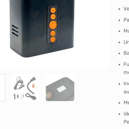
Ve
Pa
Ma
Un
Ba
Fu
mó
In
au
Me
Id
Pe