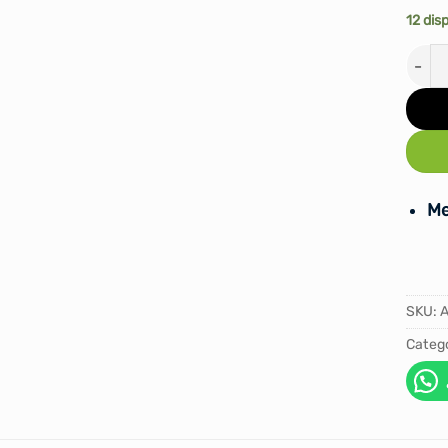
12 dis
INFL
Me
SKU:
Catego