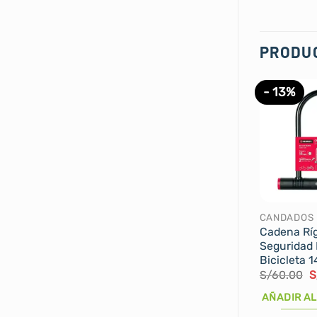
PRODU
- 13%
CANDADOS
Cadena Ríg
Seguridad 
Bicicleta
E
S/
60.00
S
p
o
AÑADIR AL
e
S