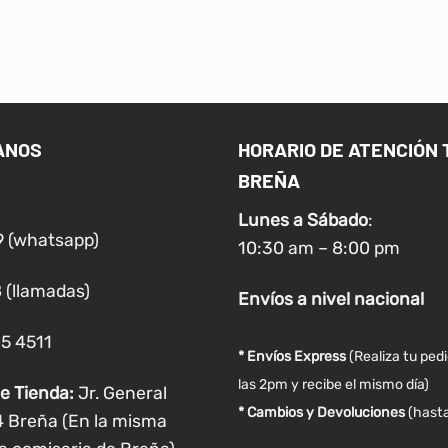
ANOS
HORARIO DE ATENCIÓN 
BREÑA
Lunes a
Sábado
:
9 (whatsapp)
10:30 am – 8:00 pm
 (llamadas)
Envíos
a nivel
nacional
05 4511
* Envíos Express
(Realiza tu ped
las 2pm y recibe el mismo día)
e Tienda:
Jr. General
* Cambios y Devoluciones
(hasta
4 Breña (En la misma