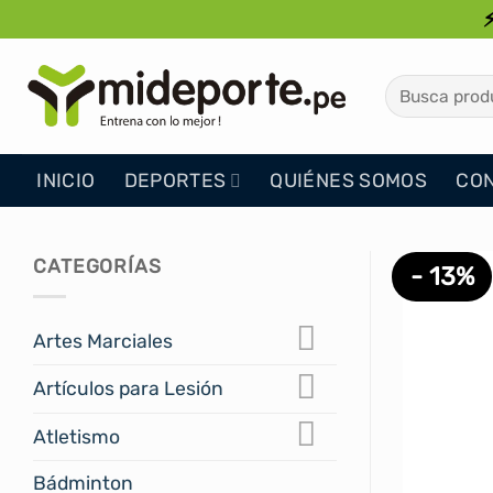
Saltar
al
contenido
Buscar
por:
INICIO
DEPORTES
QUIÉNES SOMOS
CO
CATEGORÍAS
- 13%
Artes Marciales
Artículos para Lesión
Atletismo
Bádminton