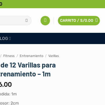
0
CARRITO /
S/
0.00
LOG
/
Fitness
/
Entrenamiento
/
Varillas
 de 12 Varillas para
trenamiento – 1m
6.00
dida: 1m
osor: 2cm