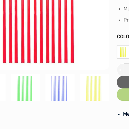
Ma
Pr
COL
Kit d
Me