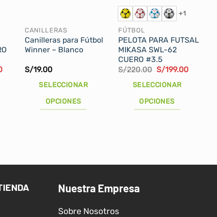
+1
CANILLERAS
FÚTBOL
Canilleras para Fútbol
PELOTA PARA FUTSAL
RO
Winner – Blanco
MIKASA SWL-62
CUERO #3.5
El
El
El
0
S/
19.00
S/
220.00
S/
199.00
precio
precio
precio
actual
original
actual
SELECCIONAR
SELECCIONAR
es:
era:
es:
0.
S/229.00.
S/220.00.
S/199.0
OPCIONES
OPCIONES
Este
Este
producto
producto
tiene
tiene
múltiples
múltiples
variantes.
variantes.
Las
Las
TIENDA
Nuestra Empresa
opciones
opciones
se
se
Sobre Nosotros
pueden
pueden