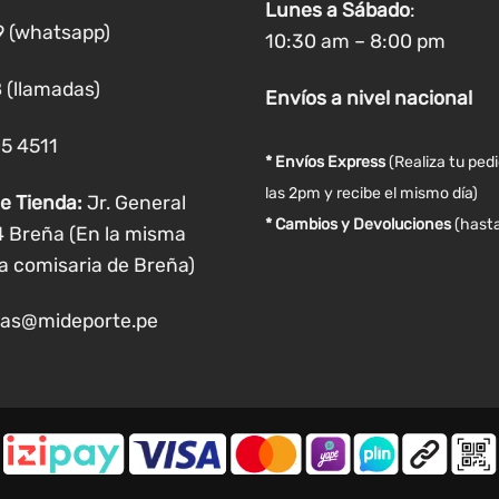
Lunes a
Sábado
:
elegir
9 (whatsapp)
10:30 am – 8:00 pm
en
la
 (llamadas)
Envíos
a nivel
nacional
página
de
05 4511
producto
* Envíos Express
(Realiza tu ped
las 2pm y recibe el mismo día)
e Tienda:
Jr. General
* Cambios y Devoluciones
(hasta
4 Breña (En la misma
a comisaria de Breña)
as@mideporte.pe