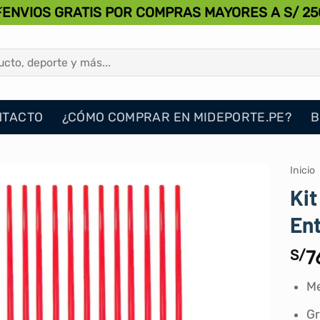
⚡ENVIOS GRATIS POR COMPRAS MAYORES A S/ 25
NTACTO
¿CÓMO COMPRAR EN MIDEPORTE.PE?
B
Inicio
Kit
En
S/
7
Me
Gr