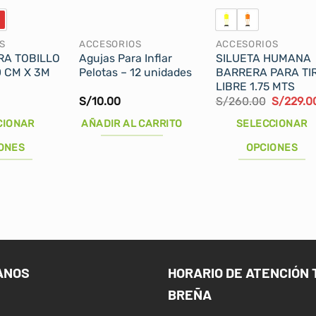
S
ACCESORIOS
ACCESORIOS
RA TOBILLO
Agujas Para Inflar
SILUETA HUMANA
 CM X 3M
Pelotas – 12 unidades
BARRERA PARA TI
LIBRE 1.75 MTS
El
S/
10.00
S/
260.00
S/
229.0
precio
original
CIONAR
AÑADIR AL CARRITO
SELECCIONAR
era:
S/260.0
ONES
OPCIONES
Este
producto
tiene
múltiples
variantes.
Las
ANOS
HORARIO DE ATENCIÓN 
opciones
BREÑA
se
pueden