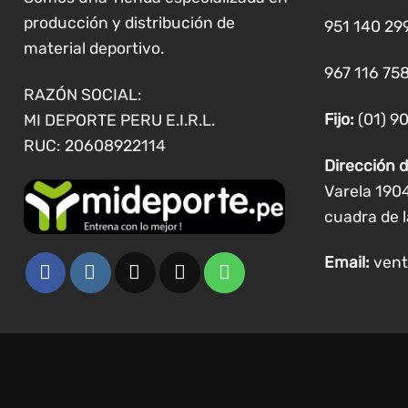
elegir
producción y distribución de
951 140 29
en
material deportivo.
la
967 116 758
página
RAZÓN SOCIAL:
de
Fijo:
(01) 9
MI DEPORTE PERU E.I.R.L.
producto
RUC: 20608922114
Dirección d
Varela 190
cuadra de l
Email:
vent