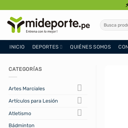
Saltar
al
contenido
Buscar
por:
INICIO
DEPORTES
QUIÉNES SOMOS
CO
CATEGORÍAS
Artes Marciales
Artículos para Lesión
Atletismo
Bádminton