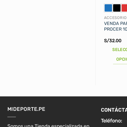
ACCESORIO
VENDA PA
PROCER 10
S/
32.00
SELEC
OPCI
Este
producto
tiene
múltiples
variantes.
Las
CONTÁCT
MIDEPORTE.PE
opciones
se
Teléfono:
pueden
Somos una Tienda especializada en