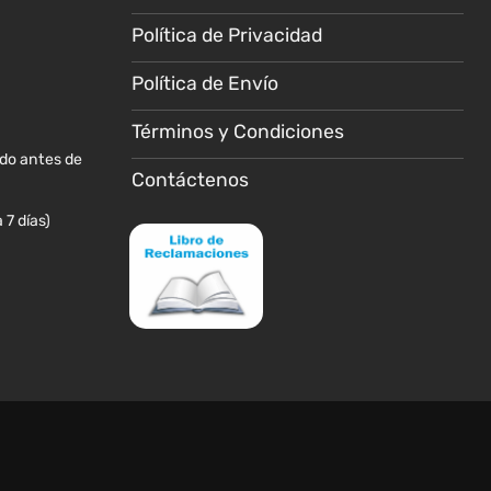
elegir
elegir
Política de Privacidad
en
en
la
la
Política de Envío
página
página
de
de
Términos y Condiciones
producto
producto
ido antes de
Contáctenos
 7 días)