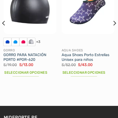
+3
GORRO
AQUA SHOES
GORRO PARA NATACIÓN
Aqua Shoes Porto Estrellas
PORTO #POR-620
Unisex para niños
El
El
El
El
S/
19.00
S/
13.00
S/
52.00
S/
43.00
precio
precio
precio
precio
original
actual
original
actual
SELECCIONAR OPCIONES
SELECCIONAR OPCIONES
era:
es:
era:
es:
S/19.00.
S/13.00.
S/52.00.
S/43.00.
Este
Este
producto
producto
tiene
tiene
múltiples
múltiples
variantes.
variantes.
Las
Las
opciones
opciones
MIDEPORTE.PE