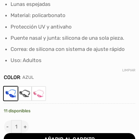
era:
es:
Lunas espejadas
S/45.00.
S/30.00.
Material: policarbonato
Protección UV y antivaho
Puente nasal y junta: silicona de una sola pieza.
Correa: de silicona con sistema de ajuste rápido
Uso: Adultos
LIMPIAR
COLOR
:
AZUL
11 disponibles
LENTE DE NATACIÓN FLEX PORTO ADULTO cantidad