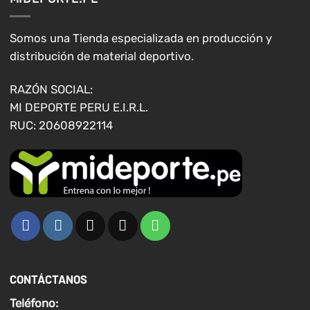
se
se
pueden
pueden
elegir
elegir
Somos una Tienda especializada en producción y
en
en
distribución de material deportivo.
la
la
página
página
RAZÓN SOCIAL:
de
de
MI DEPORTE PERU E.I.R.L.
producto
producto
RUC: 20608922114
CONTÁCTANOS
Teléfono: