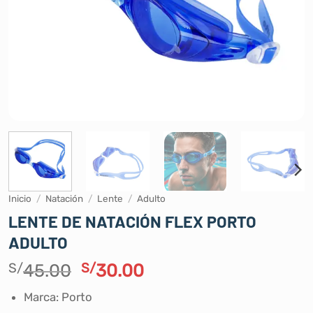
Inicio
/
Natación
/
Lente
/
Adulto
LENTE DE NATACIÓN FLEX PORTO
ADULTO
El
El
S/
45.00
S/
30.00
precio
precio
Marca: Porto
original
actual