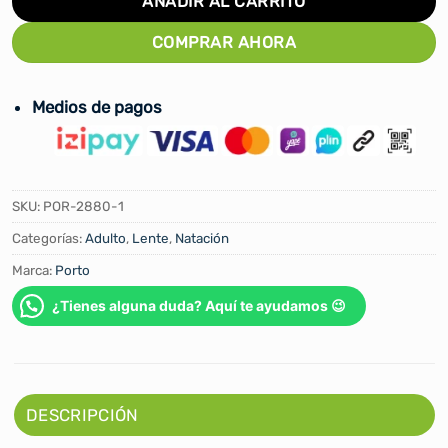
AÑADIR AL CARRITO
COMPRAR AHORA
Medios de pagos
SKU:
POR-2880-1
Categorías:
Adulto
,
Lente
,
Natación
Marca:
Porto
¿Tienes alguna duda? Aquí te ayudamos 😉
DESCRIPCIÓN