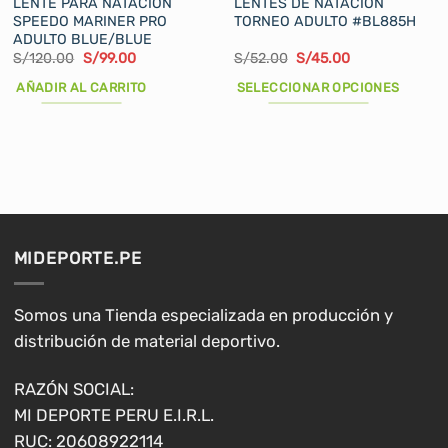
LENTE PARA NATACIÓN
LENTES DE NATACIÓN
SPEEDO MARINER PRO
TORNEO ADULTO #BL885H
ADULTO BLUE/BLUE
El
El
El
El
S/
120.00
S/
99.00
S/
52.00
S/
45.00
precio
precio
precio
precio
original
actual
original
actual
AÑADIR AL CARRITO
SELECCIONAR OPCIONES
era:
es:
era:
es:
S/120.00.
S/99.00.
S/52.00.
S/45.00.
Este
producto
tiene
múltiples
variantes.
Las
opciones
MIDEPORTE.PE
se
pueden
elegir
Somos una Tienda especializada en producción y
en
distribución de material deportivo.
la
página
RAZÓN SOCIAL:
de
MI DEPORTE PERU E.I.R.L.
producto
RUC: 20608922114