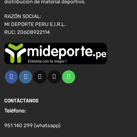
distribución de material deportivo.
la
página
RAZÓN SOCIAL:
de
MI DEPORTE PERU E.I.R.L.
producto
RUC: 20608922114
CONTÁCTANOS
Teléfono:
951 140 299 (whatsapp)