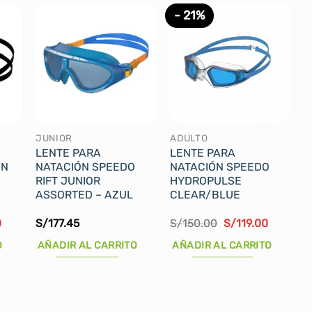
- 21%
JUNIOR
ADULTO
LENTE PARA
LENTE PARA
IN
NATACIÓN SPEEDO
NATACIÓN SPEEDO
RIFT JUNIOR
HYDROPULSE
ASSORTED – AZUL
CLEAR/BLUE
El
El
El
0
S/
177.45
S/
150.00
S/
119.00
precio
precio
precio
actual
original
actual
O
AÑADIR AL CARRITO
AÑADIR AL CARRITO
es:
era:
es:
.
S/239.00.
S/150.00.
S/119.00