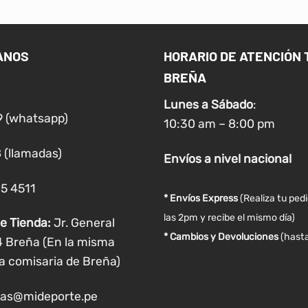
ANOS
HORARIO DE ATENCIÓN 
BREÑA
Lunes a
Sábado
:
9 (whatsapp)
10:30 am – 8:00 pm
 (llamadas)
Envíos
a nivel
nacional
05 4511
* Envíos Express
(Realiza tu ped
las 2pm y recibe el mismo día)
e Tienda:
Jr. General
* Cambios y Devoluciones
(hasta
4 Breña (En la misma
a comisaria de Breña)
as@mideporte.pe