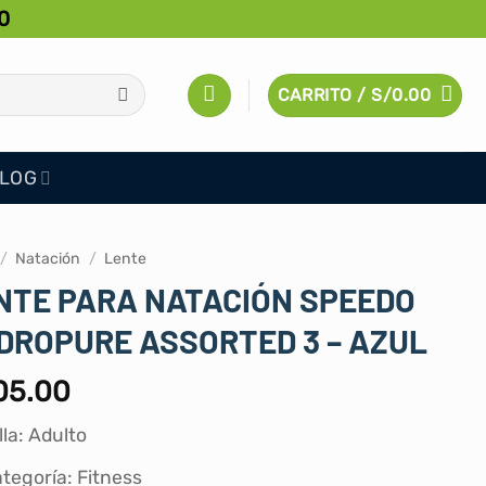
0
CARRITO /
S/
0.00
LOG
/
Natación
/
Lente
NTE PARA NATACIÓN SPEEDO
DROPURE ASSORTED 3 – AZUL
05.00
lla: Adulto
tegoría: Fitness