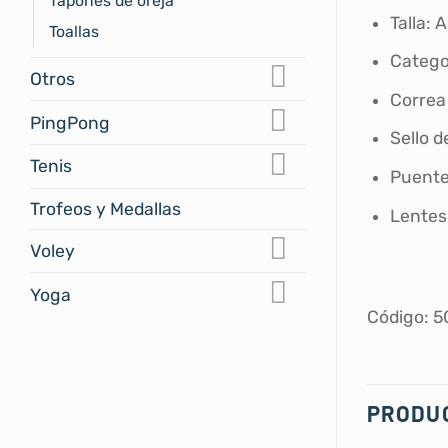
Tapones de oreja
Talla: 
Toallas
Catego
Otros
Correa 
PingPong
Sello d
Tenis
Puente
Trofeos y Medallas
Lentes
Voley
Yoga
Código: 
PRODU