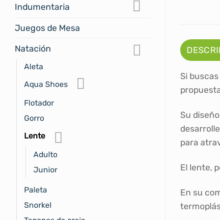
Indumentaria
Juegos de Mesa
Natación
DESCRI
Aleta
Si buscas
Aqua Shoes
propuestas
Flotador
Su diseño
Gorro
desarroll
Lente
para atra
Adulto
El lente,
Junior
Paleta
En su com
Snorkel
termoplás