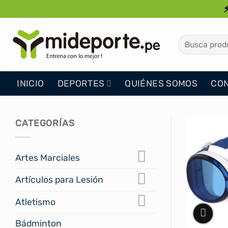
Saltar
al
contenido
Buscar
por:
INICIO
DEPORTES
QUIÉNES SOMOS
CO
CATEGORÍAS
Artes Marciales
Artículos para Lesión
Atletismo
Bádminton