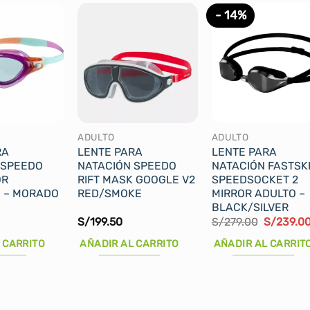
- 14%
ADULTO
ADULTO
RA
LENTE PARA
LENTE PARA
 SPEEDO
NATACIÓN SPEEDO
NATACIÓN FASTSK
OR
RIFT MASK GOOGLE V2
SPEEDSOCKET 2
 – MORADO
RED/SMOKE
MIRROR ADULTO –
BLACK/SILVER
El
S/
199.50
S/
279.00
S/
239.0
precio
original
 CARRITO
AÑADIR AL CARRITO
AÑADIR AL CARRIT
era:
S/279.00