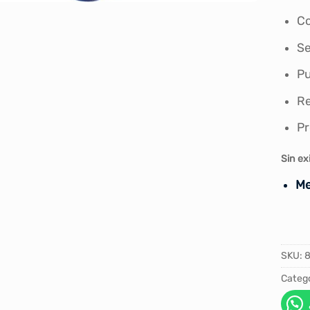
Co
Se
Pu
Re
Pr
Sin ex
Me
SKU:
8
Catego