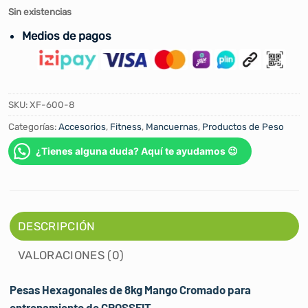
Sin existencias
Medios de pagos
SKU:
XF-600-8
Categorías:
Accesorios
,
Fitness
,
Mancuernas
,
Productos de Peso
¿Tienes alguna duda? Aquí te ayudamos 😉
DESCRIPCIÓN
VALORACIONES (0)
Pesas Hexagonales de 8kg Mango Cromado
para
entrenamiento de
CROSSFIT