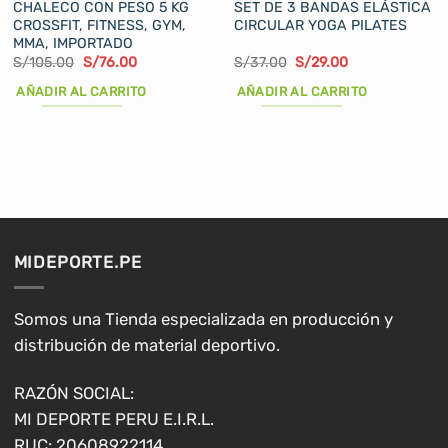
CHALECO CON PESO 5 KG
SET DE 3 BANDAS ELÁSTICA
CROSSFIT, FITNESS, GYM,
CIRCULAR YOGA PILATES
MMA, IMPORTADO
El
El
El
El
S/
105.00
S/
76.00
S/
37.00
S/
29.00
precio
precio
precio
precio
original
actual
original
actual
AÑADIR AL CARRITO
AÑADIR AL CARRITO
era:
es:
era:
es:
S/105.00.
S/76.00.
S/37.00.
S/29.00.
MIDEPORTE.PE
Somos una Tienda especializada en producción y
distribución de material deportivo.
RAZÓN SOCIAL:
MI DEPORTE PERU E.I.R.L.
RUC: 20608922114