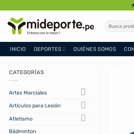
Saltar
al
contenido
Buscar
por:
INICIO
DEPORTES
QUIÉNES SOMOS
CO
CATEGORÍAS
Artes Marciales
Artículos para Lesión
Atletismo
Bádminton