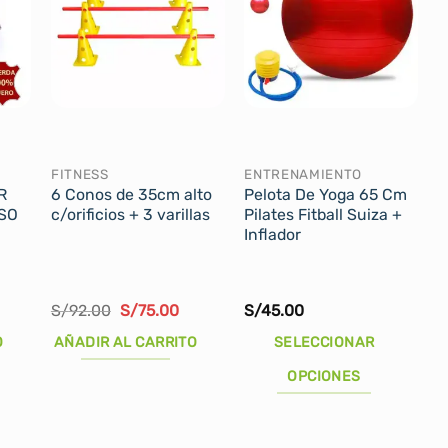
FITNESS
ENTRENAMIENTO
R
6 Conos de 35cm alto
Pelota De Yoga 65 Cm
SO
c/orificios + 3 varillas
Pilates Fitball Suiza +
Inflador
l
El
El
S/
92.00
S/
75.00
S/
45.00
recio
precio
precio
ctual
original
actual
O
AÑADIR AL CARRITO
SELECCIONAR
s:
era:
es:
/35.00.
S/92.00.
S/75.00.
OPCIONES
Este
producto