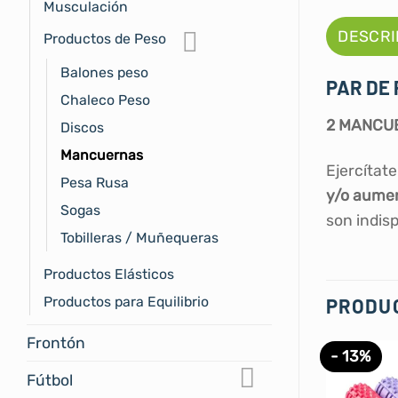
Musculación
DESCRI
Productos de Peso
Balones peso
PAR DE 
Chaleco Peso
2 MANCUE
Discos
Mancuernas
Ejercítat
Pesa Rusa
y/o aume
Sogas
son indis
Tobilleras / Muñequeras
Productos Elásticos
Productos para Equilibrio
PRODU
Frontón
- 13%
Fútbol