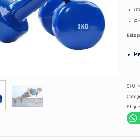
Id
Pr
Este p
Me
SKU:
Catego
Etique