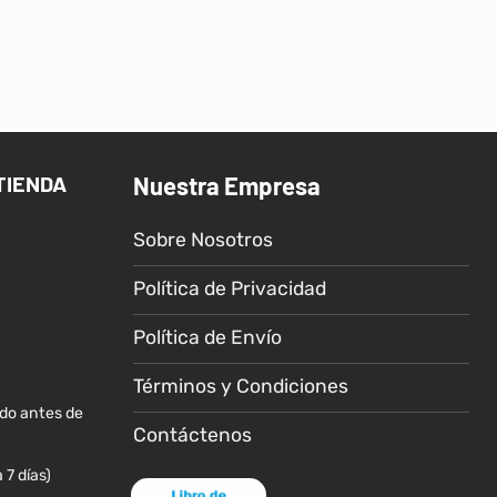
tiene
múltiples
variantes.
Las
opciones
se
pueden
TIENDA
Nuestra Empresa
elegir
en
Sobre Nosotros
la
página
Política de Privacidad
de
Política de Envío
producto
Términos y Condiciones
ido antes de
Contáctenos
 7 días)