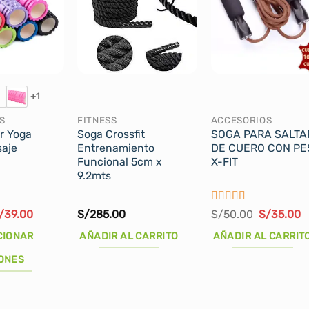
+1
S
FITNESS
ACCESORIOS
r Yoga
Soga Crossfit
SOGA PARA SALTA
saje
Entrenamiento
DE CUERO CON PE
Funcional 5cm x
X-FIT
9.2mts
Valorado
l
El
El
E
/
39.00
S/
285.00
S/
50.00
S/
35.00
recio
precio
con
5
de 5
precio
p
riginal
actual
original
a
CIONAR
AÑADIR AL CARRITO
AÑADIR AL CARRIT
ra:
es:
era:
e
/45.00.
S/39.00.
S/50.00.
S
ONES