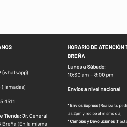
ANOS
HORARIO DE ATENCIÓN 
BREÑA
Lunes a
Sábado
:
9 (whatsapp)
10:30 am – 8:00 pm
 (llamadas)
Envíos
a nivel
nacional
05 4511
* Envíos Express
(Realiza tu ped
las 2pm y recibe el mismo día)
e Tienda:
Jr. General
* Cambios y Devoluciones
(hasta
4 Breña (En la misma