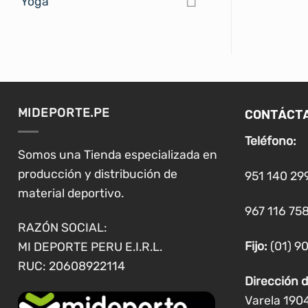
Yoga
tiene
múltiples
variantes.
Las
opciones
se
pueden
CONTÁCT
MIDEPORTE.PE
elegir
Teléfono:
en
Somos una Tienda especializada en
la
producción y distribución de
951 140 29
página
material deportivo.
de
967 116 758
producto
RAZÓN SOCIAL:
Fijo:
(01) 9
MI DEPORTE PERU E.I.R.L.
RUC: 20608922114
Dirección d
Varela 190