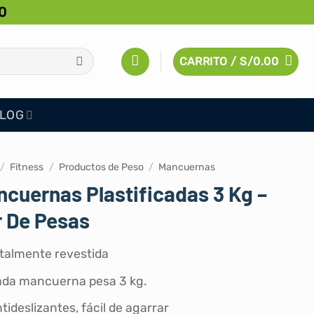
0
CARRITO /
S/
0.00
LOG
/
Fitness
/
Productos de Peso
/
Mancuernas
cuernas Plastificadas 3 Kg –
r De Pesas
talmente revestida
da mancuerna pesa 3 kg.
tideslizantes, fácil de agarrar