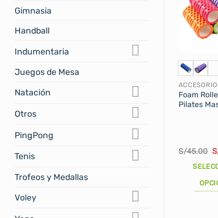
Gimnasia
Handball
Indumentaria
Juegos de Mesa
ACCESORIO
Natación
Foam Rolle
Pilates Ma
Otros
PingPong
E
S/
45.00
S
Tenis
p
o
SELEC
e
Trofeos y Medallas
S
OPCI
Voley
Este
producto