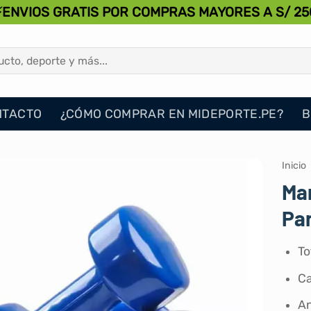
⚡ENVIOS GRATIS POR COMPRAS MAYORES A S/ 25
NTACTO
¿CÓMO COMPRAR EN MIDEPORTE.PE?
B
Inicio
Man
Pa
To
Ca
An