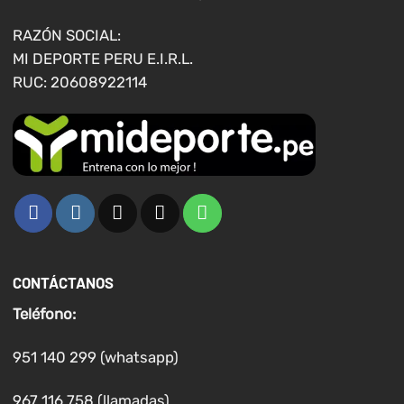
la
página
RAZÓN SOCIAL:
de
MI DEPORTE PERU E.I.R.L.
producto
RUC: 20608922114
CONTÁCTANOS
Teléfono:
951 140 299 (whatsapp)
967 116 758 (llamadas)