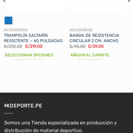
ACCESORIOS
ACCESORIOS
TRAMPOLÍN SALTARÍN
BANDA DE RESISTENCIA
RESISTENTE – 40 PULGADAS
CIRCULAR 2 CM. ANCHO
El
El
El
El
S/
270.00
S/
219.00
S/
45.00
S/
29.00
precio
precio
precio
precio
original
actual
original
actual
SELECCIONAR OPCIONES
AÑADIR AL CARRITO
era:
es:
era:
es:
S/270.00.
S/219.00.
S/45.00.
S/29.00.
Este
producto
tiene
múltiples
variantes.
Las
opciones
MIDEPORTE.PE
se
pueden
elegir
Somos una Tienda especializada en producción y
en
distribución de material deportivo.