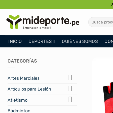
Saltar
al
contenido
Buscar
por:
INICIO
DEPORTES
QUIÉNES SOMOS
CO
CATEGORÍAS
Artes Marciales
Artículos para Lesión
Atletismo
Bádminton