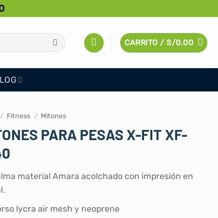
0
CARRITO /
S/
0.00
LOG
/
Fitness
/
Mitones
TONES PARA PESAS X-FIT XF-
40
lma material Amara acolchado con impresión en
l.
rso lycra air mesh y neoprene