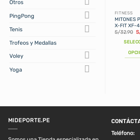
Otros
FITNESS
PingPong
MITONES 
X-FIT XF-
Tenis
El
S/
32.90
S
p
or
SELEC
Trofeos y Medallas
er
S
OPCI
Voley
Este
Yoga
producto
tiene
múltiples
variantes.
Las
opciones
se
CONTÁCT
MIDEPORTE.PE
pueden
elegir
Teléfono:
Somos una Tienda especializada en