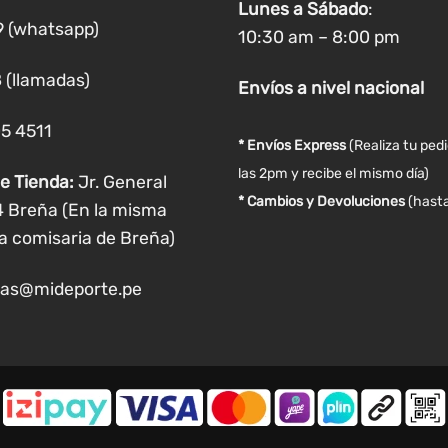
en
en
Lunes a
Sábado
:
la
la
9 (whatsapp)
10:30 am – 8:00 pm
página
página
de
de
 (llamadas)
Envíos
a nivel
nacional
producto
producto
05 4511
* Envíos Express
(Realiza tu ped
las 2pm y recibe el mismo día)
e Tienda:
Jr. General
* Cambios y Devoluciones
(hasta
4 Breña (En la misma
a comisaria de Breña)
as@mideporte.pe