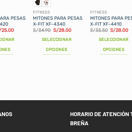
FITNESS
FITNESS
PARA PESAS
MITONES PARA PESAS
MITONES PARA PE
4420
X-FIT XF-4340
X-FIT XF-4410
El
El
El
El
E
/
25.00
S/
34.90
S/
28.00
S/
35.50
S/
28.00
recio
precio
precio
precio
precio
p
iginal
actual
original
actual
original
a
CIONAR
SELECCIONAR
SELECCIONAR
a:
es:
era:
es:
era:
e
/32.90.
S/25.00.
S/34.90.
S/28.00.
S/35.50.
S
ONES
OPCIONES
OPCIONES
Este
Este
producto
producto
tiene
tiene
múltiples
múltiples
variantes.
variantes.
Las
Las
opciones
opciones
se
se
ANOS
HORARIO DE ATENCIÓN 
pueden
pueden
BREÑA
elegir
elegir