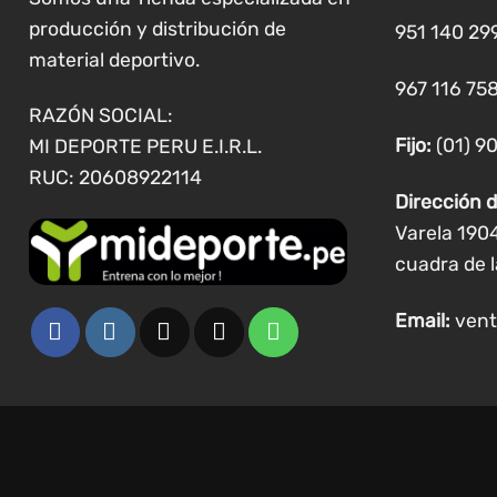
en
producción y distribución de
la
951 140 29
página
material deportivo.
de
967 116 758
producto
RAZÓN SOCIAL:
Fijo:
(01) 9
MI DEPORTE PERU E.I.R.L.
RUC: 20608922114
Dirección d
Varela 190
cuadra de l
Email:
vent