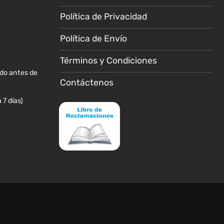
en
la
Política de Privacidad
página
de
Política de Envío
producto
Términos y Condiciones
ido antes de
Contáctenos
 7 días)