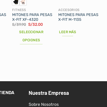
FITNESS
ACCESORIOS
SAS
MITONES PARA PESAS
MITONES PARA PESAS
X-FIT XF-4320
X-FIT M-1135
l
El
El
S/
39.90
S/
32.00
recio
precio
precio
ctual
original
actual
SELECCIONAR
LEER MÁS
s:
era:
es:
/28.00.
S/39.90.
S/32.00.
OPCIONES
Este
producto
tiene
múltiples
variantes.
Las
opciones
se
TIENDA
Nuestra Empresa
pueden
elegir
Sobre Nosotros