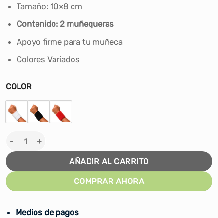
era:
es:
Tamaño: 10×8 cm
S/30.00.
S/15.00.
Contenido: 2 muñequeras
Apoyo firme para tu muñeca
Colores Variados
COLOR
MUÑEQUERA DEPORTIVA FELPA WINNER 10 x 8 CM cant
AÑADIR AL CARRITO
COMPRAR AHORA
Medios de pagos