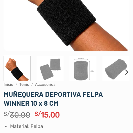
Inicio
/
Tenis
/
Accesorios
MUÑEQUERA DEPORTIVA FELPA
WINNER 10 x 8 CM
El
El
S/
30.00
S/
15.00
precio
precio
Material: Felpa
original
actual