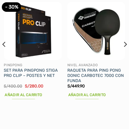
- 30%
PINGPONG
NIVEL AVANZADO
SET PARA PINGPONG STIGA
RAQUETA PARA PING PONG
PRO CLIP – POSTES Y NET
DONIC CARBOTEC 7000 CON
FUNDA
El
El
S/
400.00
S/
280.00
S/
449.90
precio
precio
original
actual
AÑADIR AL CARRITO
AÑADIR AL CARRITO
era:
es:
S/400.00.
S/280.00.