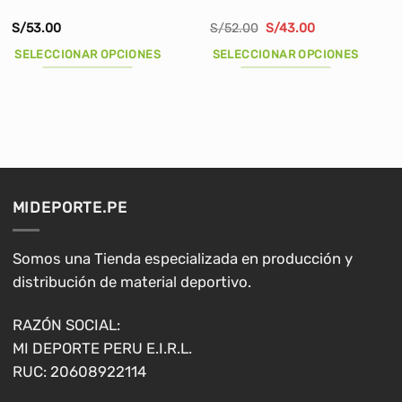
El
El
S/
53.00
S/
52.00
S/
43.00
precio
precio
original
actual
SELECCIONAR OPCIONES
SELECCIONAR OPCIONES
era:
es:
S/52.00.
S/43.00.
Este
Este
producto
producto
tiene
tiene
múltiples
múltiples
variantes.
variantes.
Las
Las
opciones
opciones
MIDEPORTE.PE
se
se
pueden
pueden
elegir
elegir
Somos una Tienda especializada en producción y
en
en
distribución de material deportivo.
la
la
página
página
RAZÓN SOCIAL:
de
de
MI DEPORTE PERU E.I.R.L.
producto
producto
RUC: 20608922114