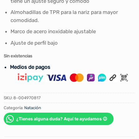
tiene un ajuste seguro y cómodo
era:
es:
S/56.00.
S/49.00.
Almohadillas de TPR para la nariz para mayor
comodidad.
Marco de acero inoxidable ajustable
Ajuste de perfil bajo
Sin existencias
Medios de pagos
SKU:
8-004970817
Categoría:
Natación
¿Tienes alguna duda? Aquí te ayudamos 😉