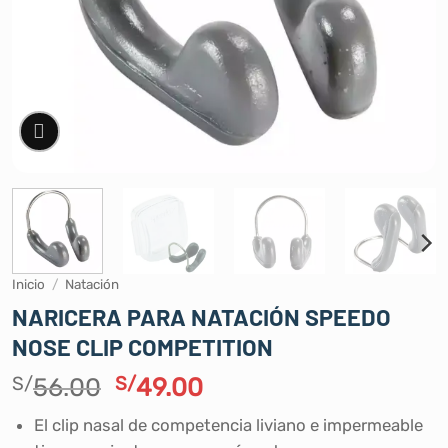
Inicio
/
Natación
NARICERA PARA NATACIÓN SPEEDO
NOSE CLIP COMPETITION
El
El
S/
56.00
S/
49.00
precio
precio
El clip nasal de competencia liviano e impermeable
original
actual