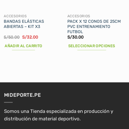
ACCESORIOS
ACCESORIOS
BANDAS ELÁSTICAS
PACK X 12 CONOS DE 25CM
ABIERTAS – KIT X3
PVC ENTRENAMIENTO
FUTBOL
El
El
S/
50.00
S/
32.00
S/
30.00
precio
precio
original
actual
AÑADIR AL CARRITO
SELECCIONAR OPCIONES
era:
es:
S/50.00.
S/32.00.
Este
producto
tiene
múltiples
variantes.
Las
opciones
MIDEPORTE.PE
se
pueden
elegir
Somos una Tienda especializada en producción y
en
distribución de material deportivo.
la