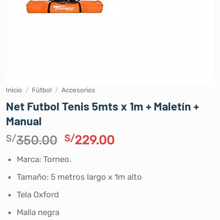
Inicio
/
Fútbol
/
Accesorios
Net Futbol Tenis 5mts x 1m + Maletín +
Manual
El
El
S/
350.00
S/
229.00
precio
precio
Marca: Torneo.
original
actual
era:
es:
Tamaño: 5 metros largo x 1m alto
S/350.00.
S/229.00.
Tela Oxford
Malla negra