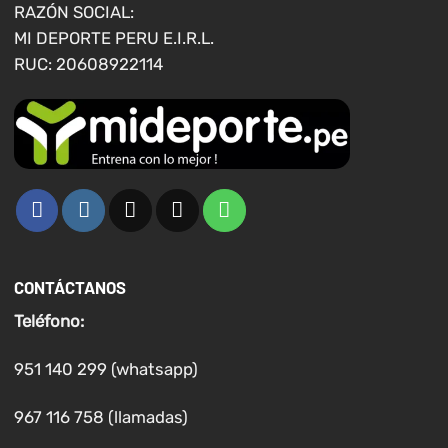
página
RAZÓN SOCIAL:
de
MI DEPORTE PERU E.I.R.L.
producto
RUC: 20608922114
CONTÁCTANOS
Teléfono:
951 140 299 (whatsapp)
967 116 758 (llamadas)