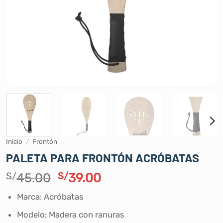
Inicio
/
Frontón
PALETA PARA FRONTÓN ACRÓBATAS
El
El
S/
45.00
S/
39.00
precio
precio
Marca: Acróbatas
original
actual
era:
es:
Modelo: Madera con ranuras