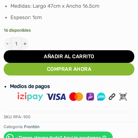
S/45.00.
S/39.00.
Medidas: Largo 47cm x Ancho 16.5cm
Espesor: 1cm
16 disponibles
PALETA PARA FRONTÓN ACRÓBATAS cantidad
AÑADIR AL CARRITO
COMPRAR AHORA
Medios de pagos
SKU:
RFA-100
Categoría:
Frontón
¿Tienes alguna duda? Aquí te ayudamos 😉