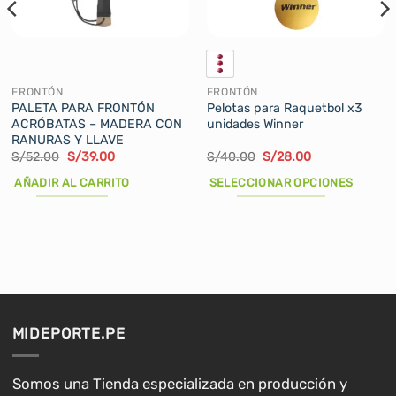
FRONTÓN
FRONTÓN
PALETA PARA FRONTÓN
Pelotas para Raquetbol x3
ACRÓBATAS – MADERA CON
unidades Winner
RANURAS Y LLAVE
El
El
El
El
S/
52.00
S/
39.00
S/
40.00
S/
28.00
precio
precio
precio
precio
original
actual
original
actual
AÑADIR AL CARRITO
SELECCIONAR OPCIONES
era:
es:
era:
es:
S/52.00.
S/39.00.
S/40.00.
S/28.00.
Este
producto
tiene
múltiples
variantes.
Las
opciones
MIDEPORTE.PE
se
pueden
elegir
Somos una Tienda especializada en producción y