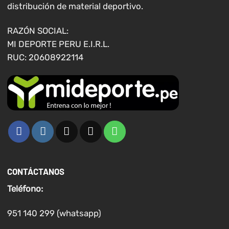
en
distribución de material deportivo.
la
página
RAZÓN SOCIAL:
de
MI DEPORTE PERU E.I.R.L.
producto
RUC: 20608922114
CONTÁCTANOS
Teléfono:
951 140 299 (whatsapp)