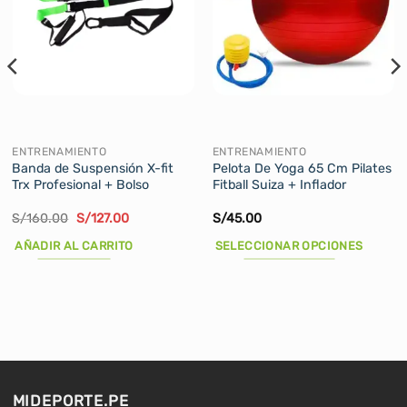
ENTRENAMIENTO
ENTRENAMIENTO
Banda de Suspensión X-fit
Pelota De Yoga 65 Cm Pilates
Trx Profesional + Bolso
Fitball Suiza + Inflador
El
El
S/
160.00
S/
127.00
S/
45.00
precio
precio
original
actual
AÑADIR AL CARRITO
SELECCIONAR OPCIONES
era:
es:
S/160.00.
S/127.00.
Este
producto
tiene
múltiples
variantes.
Las
opciones
MIDEPORTE.PE