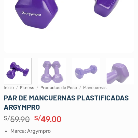
Inicio
/
Fitness
/
Productos de Peso
/
Mancuernas
PAR DE MANCUERNAS PLASTIFICADAS
ARGYMPRO
El
El
S/
59.90
S/
49.00
precio
precio
Marca: Argympro
original
actual