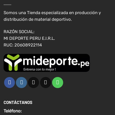
se
pueden
elegir
Somos una Tienda especializada en producción y
en
distribución de material deportivo.
la
página
RAZÓN SOCIAL:
de
MI DEPORTE PERU E.I.R.L.
producto
RUC: 20608922114
CONTÁCTANOS
Teléfono: