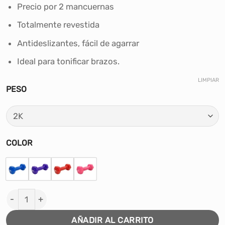
era:
es:
Precio por 2 mancuernas
S/59.90.
S/49.00.
Totalmente revestida
Antideslizantes, fácil de agarrar
Ideal para tonificar brazos.
LIMPIAR
PESO
COLOR
PAR DE MANCUERNAS PLASTIFICADAS ARGYMPRO cant
AÑADIR AL CARRITO