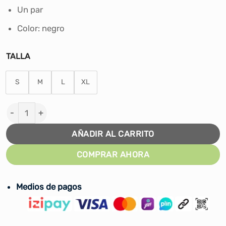
Un par
Color: negro
TALLA
S
M
L
XL
Par de Musleras Santor cantidad
AÑADIR AL CARRITO
COMPRAR AHORA
Medios de pagos