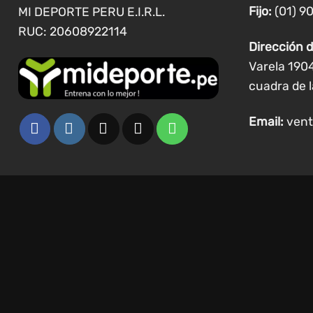
de
Fijo:
(01) 9
MI DEPORTE PERU E.I.R.L.
producto
RUC: 20608922114
Dirección d
Varela 190
cuadra de l
Email:
vent