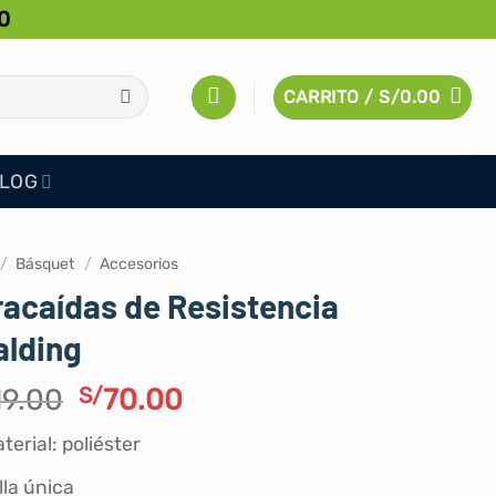
0
CARRITO /
S/
0.00
LOG
/
Básquet
/
Accesorios
acaídas de Resistencia
alding
El
El
19.00
S/
70.00
precio
precio
terial: poliéster
original
actual
era:
es:
lla única