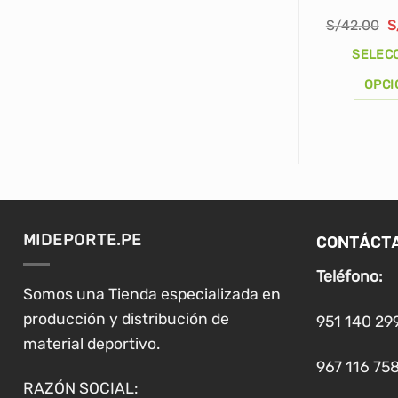
E
S/
42.00
S
p
o
SELEC
e
S
OPCI
Este
producto
tiene
múltiples
variantes.
Las
CONTÁCT
MIDEPORTE.PE
opciones
se
Teléfono:
pueden
Somos una Tienda especializada en
elegir
producción y distribución de
951 140 29
en
material deportivo.
la
967 116 758
página
RAZÓN SOCIAL: