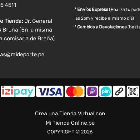
de
de
05 4511
producto
producto
* Envíos Express
(Realiza tu ped
las 2pm y recibe el mismo día)
e Tienda:
Jr. General
* Cambios y Devoluciones
(hasta
4 Breña (En la misma
a comisaria de Breña)
as@mideporte.pe
Crea una Tienda Virtual con
Mi Tienda Online.pe
COPYRIGHT © 2026