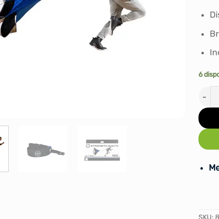
Di
Br
In
6 disp
Parac
Me
SKU: