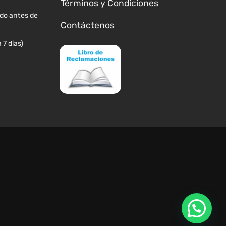
de
de
Términos y Condiciones
producto
producto
ido antes de
Contáctenos
 7 días)