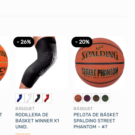
- 26%
- 20%
BÁSQUET
BÁSQUET
T
RODILLERA DE
PELOTA DE BÁSKET
BÁSKET WINNER X1
SPALDING STREET
UNID.
PHANTOM – #7