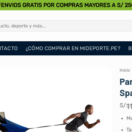
⚡ENVIOS GRATIS POR COMPRAS MAYORES A S/ 25
NTACTO
¿CÓMO COMPRAR EN MIDEPORTE.PE?
B
Inicio
Par
Sp
S/
1
Ma
Ta