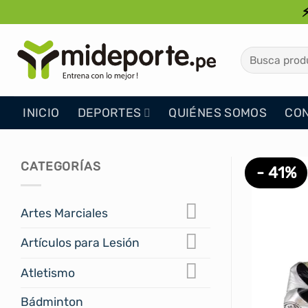
Saltar
al
contenido
Buscar
por:
INICIO
DEPORTES
QUIÉNES SOMOS
CO
CATEGORÍAS
- 41%
Artes Marciales
Artículos para Lesión
Atletismo
Bádminton