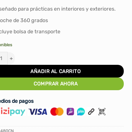
S/119.00.
S/70.00.
señado para prácticas en interiores y exteriores.
oche de 360 grados
cluye bolsa de transporte
onibles
aídas de Resistencia Spalding cantidad
AÑADIR AL CARRITO
COMPRAR AHORA
dios de pagos
8480CN