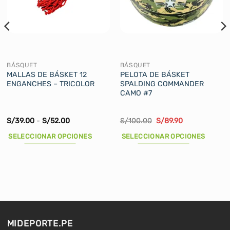
BÁSQUET
BÁSQUET
MALLAS DE BÁSKET 12
PELOTA DE BÁSKET
ENGANCHES – TRICOLOR
SPALDING COMMANDER
CAMO #7
Rango
El
El
S/
39.00
-
S/
52.00
S/
100.00
S/
89.90
de
precio
precio
precios:
original
actual
SELECCIONAR OPCIONES
SELECCIONAR OPCIONES
desde
era:
es:
S/39.00
S/100.00.
S/89.90.
Este
Este
hasta
producto
producto
S/52.00
tiene
tiene
múltiples
múltiples
variantes.
variantes.
Las
Las
opciones
opciones
MIDEPORTE.PE
se
se