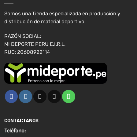
pueden
pueden
elegir
elegir
Somos una Tienda especializada en producción y
en
en
distribución de material deportivo.
la
la
página
página
RAZÓN SOCIAL:
de
de
MI DEPORTE PERU E.I.R.L.
producto
producto
RUC: 20608922114
CONTÁCTANOS
Teléfono: