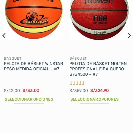
BÁSQUET
BÁSQUET
PELOTA DE BÁSKET WINSTAR
PELOTA DE BÁSKET MOLTEN
PESO MEDIDA OFICIAL – #7
PROFESIONAL FIBA CUERO
B7G4500 – #7
Valorado
El
El
El
El
S/
42.00
S/
33.00
S/
359.00
S/
324.90
precio
precio
precio
precio
con
5
de 5
original
actual
original
actual
SELECCIONAR OPCIONES
SELECCIONAR OPCIONES
era:
es:
era:
es:
S/42.00.
S/33.00.
S/359.00.
S/324.90.
Este
Este
producto
producto
tiene
tiene
múltiples
múltiples