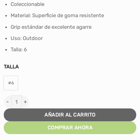
era:
es:
Coleccionable
S/100.00.
S/89.90.
Material: Superficie de goma resistente
Grip estándar de excelente agarre
Uso: Outdoor
Talla: 6
TALLA
#6
PELOTA DE BÁSKET SPALDING COMMANDER PURPLE/PIN
AÑADIR AL CARRITO
COMPRAR AHORA