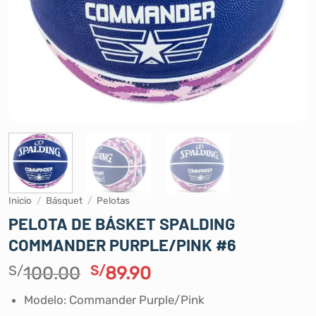
Inicio
/
Básquet
/
Pelotas
PELOTA DE BÁSKET SPALDING
COMMANDER PURPLE/PINK #6
El
El
S/
100.00
S/
89.90
precio
precio
Modelo: Commander Purple/Pink
original
actual