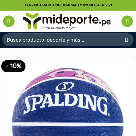
Saltar
⚡ENVIOS GRATIS POR COMPRAS MAYORES A S/ 250
al
contenido
Buscar
por:
- 10%